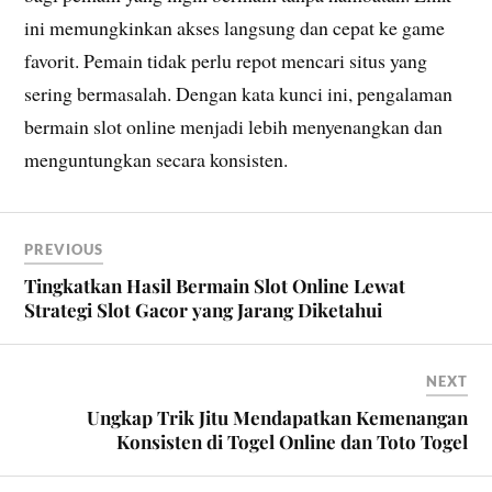
ini memungkinkan akses langsung dan cepat ke game
favorit. Pemain tidak perlu repot mencari situs yang
sering bermasalah. Dengan kata kunci ini, pengalaman
bermain slot online menjadi lebih menyenangkan dan
menguntungkan secara konsisten.
PREVIOUS
Tingkatkan Hasil Bermain Slot Online Lewat
Strategi Slot Gacor yang Jarang Diketahui
NEXT
Ungkap Trik Jitu Mendapatkan Kemenangan
Konsisten di Togel Online dan Toto Togel