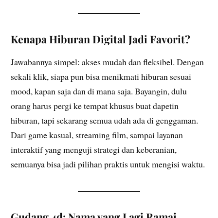
Kenapa Hiburan Digital Jadi Favorit?
Jawabannya simpel: akses mudah dan fleksibel. Dengan
sekali klik, siapa pun bisa menikmati hiburan sesuai
mood, kapan saja dan di mana saja. Bayangin, dulu
orang harus pergi ke tempat khusus buat dapetin
hiburan, tapi sekarang semua udah ada di genggaman.
Dari game kasual, streaming film, sampai layanan
interaktif yang menguji strategi dan keberanian,
semuanya bisa jadi pilihan praktis untuk mengisi waktu.
Gudang 4d: Nama yang Lagi Ramai