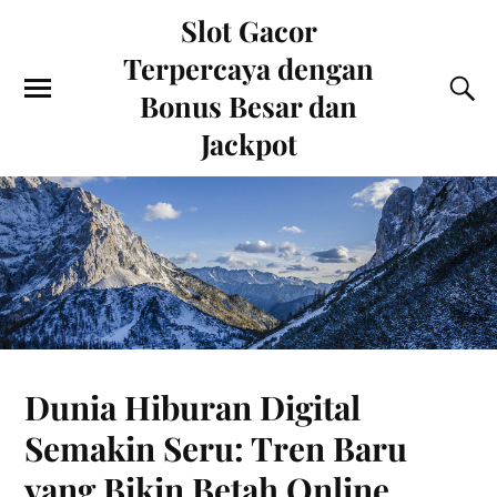
Slot Gacor
Terpercaya dengan
Bonus Besar dan
Jackpot
Dunia Hiburan Digital
Semakin Seru: Tren Baru
yang Bikin Betah Online