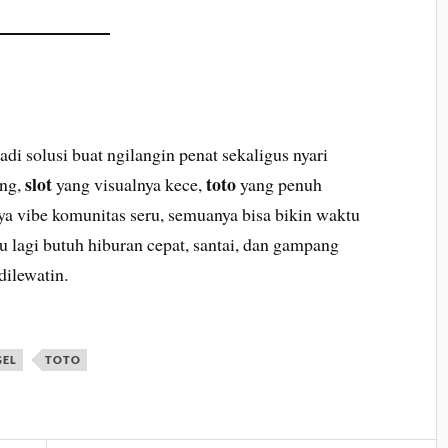
adi solusi buat ngilangin penat sekaligus nyari
slot
toto
ng,
yang visualnya kece,
yang penuh
a vibe komunitas seru, semuanya bisa bikin waktu
au lagi butuh hiburan cepat, santai, dan gampang
dilewatin.
GEL
TOTO