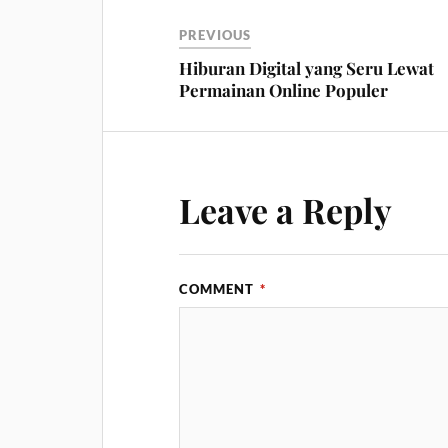
PREVIOUS
Hiburan Digital yang Seru Lewat
Permainan Online Populer
Leave a Reply
COMMENT
*