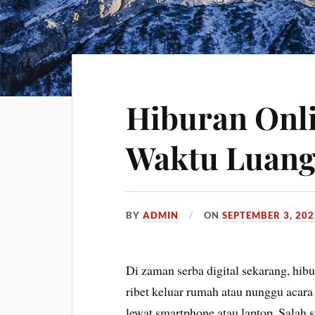
Hiburan Onli
Waktu Luang 
BY
ADMIN
ON
SEPTEMBER 3, 202
Di zaman serba digital sekarang, hi
ribet keluar rumah atau nunggu acara 
lewat smartphone atau laptop. Salah 