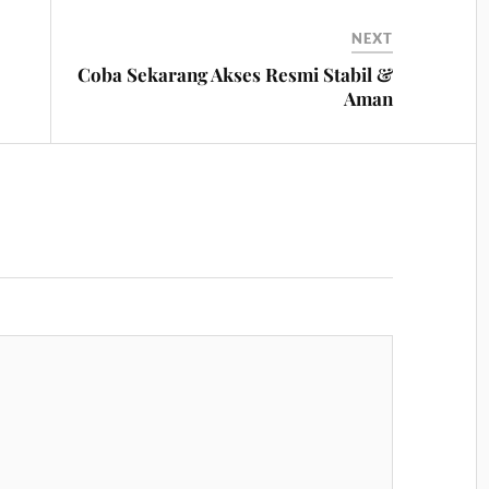
NEXT
Coba Sekarang Akses Resmi Stabil &
Aman