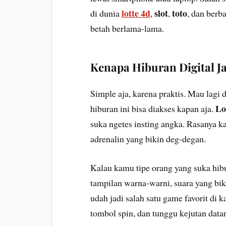
lotte 4d
slot
toto
di dunia
,
,
, dan berb
betah berlama-lama.
Kenapa Hiburan Digital Ja
Simple aja, karena praktis. Mau lagi 
Lo
hiburan ini bisa diakses kapan aja.
suka ngetes insting angka. Rasanya 
adrenalin yang bikin deg-degan.
Kalau kamu tipe orang yang suka hib
tampilan warna-warni, suara yang bik
udah jadi salah satu game favorit di 
tombol spin, dan tunggu kejutan data