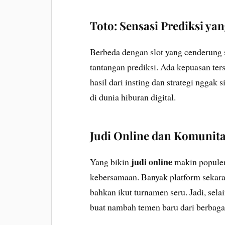
Toto: Sensasi Prediksi ya
Berbeda dengan slot yang cenderung 
tantangan prediksi. Ada kepuasan ters
hasil dari insting dan strategi nggak s
di dunia hiburan digital.
Judi Online dan Komunita
judi online
Yang bikin
makin populer
kebersamaan. Banyak platform sekaran
bahkan ikut turnamen seru. Jadi, sel
buat nambah temen baru dari berbaga