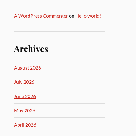
A WordPress Commenter
on
Hello world!
Archives
August 2026
July 2026
June 2026
May 2026
April 2026