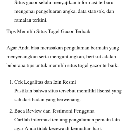
Situs gacor selalu menyajikan informasi terbaru
mengenai pengeluaran angka, data statistik, dan
ramalan terkini.
Tips Memilih Situs Togel Gacor Terbaik
Agar Anda bisa merasakan pengalaman bermain yang
menyenangkan serta menguntungkan, berikut adalah
beberapa tips untuk memilih situs togel gacor terbaik:
Cek Legalitas dan Izin Resmi
Pastikan bahwa situs tersebut memiliki lisensi yang
sah dari badan yang berwenang.
Baca Review dan Testimoni Pengguna
Carilah informasi tentang pengalaman pemain lain
agar Anda tidak kecewa di kemudian hari.