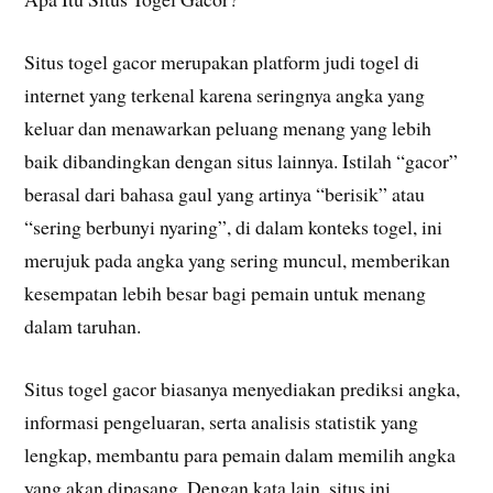
Situs togel gacor merupakan platform judi togel di
internet yang terkenal karena seringnya angka yang
keluar dan menawarkan peluang menang yang lebih
baik dibandingkan dengan situs lainnya. Istilah “gacor”
berasal dari bahasa gaul yang artinya “berisik” atau
“sering berbunyi nyaring”, di dalam konteks togel, ini
merujuk pada angka yang sering muncul, memberikan
kesempatan lebih besar bagi pemain untuk menang
dalam taruhan.
Situs togel gacor biasanya menyediakan prediksi angka,
informasi pengeluaran, serta analisis statistik yang
lengkap, membantu para pemain dalam memilih angka
yang akan dipasang. Dengan kata lain, situs ini