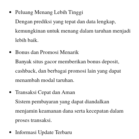
Peluang Menang Lebih Tinggi
Dengan prediksi yang tepat dan data lengkap,
kemungkinan untuk menang dalam taruhan menjadi
lebih baik.
Bonus dan Promosi Menarik
Banyak situs gacor memberikan bonus deposit,
cashback, dan berbagai promosi lain yang dapat
menambah modal taruhan.
Transaksi Cepat dan Aman
Sistem pembayaran yang dapat diandalkan
menjamin keamanan dana serta kecepatan dalam
proses transaksi.
Informasi Update Terbaru