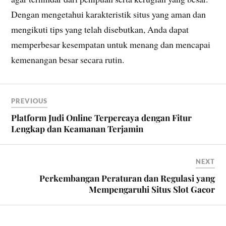
Dengan mengetahui karakteristik situs yang aman dan
mengikuti tips yang telah disebutkan, Anda dapat
memperbesar kesempatan untuk menang dan mencapai
kemenangan besar secara rutin.
PREVIOUS
Platform Judi Online Terpercaya dengan Fitur
Lengkap dan Keamanan Terjamin
NEXT
Perkembangan Peraturan dan Regulasi yang
Mempengaruhi Situs Slot Gacor