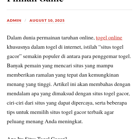
ADMIN
AUGUST 10, 2025
Dalam dunia permainan taruhan online,
togel online
khususnya dalam togel di internet, istilah “situs togel
gacor” semakin populer di antara para penggemar togel.
Banyak pemain yang mencari situs yang mampu
memberikan ramalan yang tepat dan kemungkinan
menang yang tinggi. Artikel ini akan membahas dengan
mendalam apa yang dimaksud dengan situs togel gacor,
ciri-ciri dari situs yang dapat dipercaya, serta beberapa
tips untuk memilih situs togel gacor terbaik agar
peluang menang Anda meningkat.
Apa Itu Situs Togel Gacor?