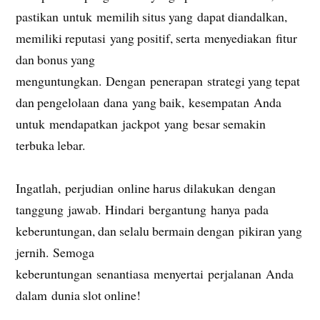
pastikan untuk memilih situs yang dapat diandalkan,
memiliki reputasi yang positif, serta menyediakan fitur
dan bonus yang
menguntungkan. Dengan penerapan strategi yang tepat
dan pengelolaan dana yang baik, kesempatan Anda
untuk mendapatkan jackpot yang besar semakin
terbuka lebar.
Ingatlah, perjudian online harus dilakukan dengan
tanggung jawab. Hindari bergantung hanya pada
keberuntungan, dan selalu bermain dengan pikiran yang
jernih. Semoga
keberuntungan senantiasa menyertai perjalanan Anda
dalam dunia slot online!