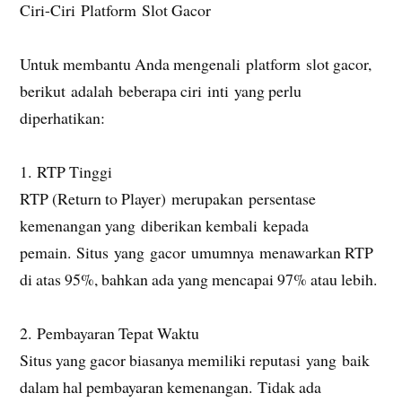
Ciri-Ciri Platform Slot Gacor
Untuk membantu Anda mengenali platform slot gacor,
berikut adalah beberapa ciri inti yang perlu
diperhatikan:
1. RTP Tinggi
RTP (Return to Player) merupakan persentase
kemenangan yang diberikan kembali kepada
pemain. Situs yang gacor umumnya menawarkan RTP
di atas 95%, bahkan ada yang mencapai 97% atau lebih.
2. Pembayaran Tepat Waktu
Situs yang gacor biasanya memiliki reputasi yang baik
dalam hal pembayaran kemenangan. Tidak ada