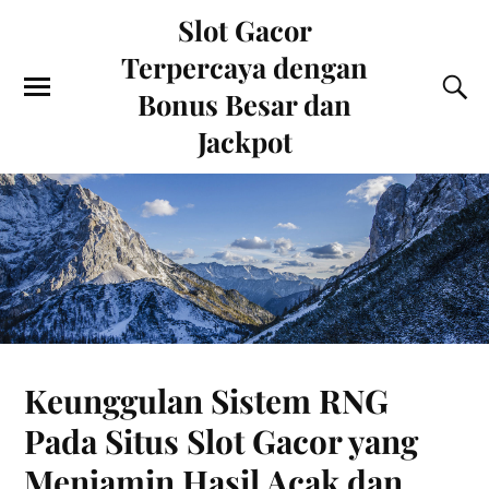
Slot Gacor
Terpercaya dengan
Bonus Besar dan
Jackpot
Keunggulan Sistem RNG
Pada Situs Slot Gacor yang
Menjamin Hasil Acak dan