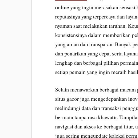
online yang ingin merasakan sensasi 
reputasinya yang terpercaya dan laya
nyaman saat melakukan taruhan. Keun
konsistensinya dalam memberikan pel
yang aman dan transparan. Banyak pe
dan penarikan yang cepat serta layana
lengkap dan berbagai pilihan perma
setiap pemain yang ingin meraih hasil
Selain menawarkan berbagai macam pe
situs gacor juga mengedepankan inov
melindungi data dan transaksi penggu
bermain tanpa rasa khawatir. Tampil
navigasi dan akses ke berbagai fitur,
juga sering mengupdate koleksi perma