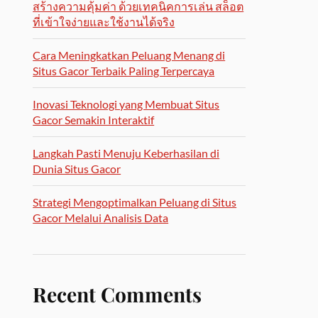
สร้างความคุ้มค่า ด้วยเทคนิคการเล่น สล็อต
ที่เข้าใจง่ายและใช้งานได้จริง
Cara Meningkatkan Peluang Menang di
Situs Gacor Terbaik Paling Terpercaya
Inovasi Teknologi yang Membuat Situs
Gacor Semakin Interaktif
Langkah Pasti Menuju Keberhasilan di
Dunia Situs Gacor
Strategi Mengoptimalkan Peluang di Situs
Gacor Melalui Analisis Data
Recent Comments