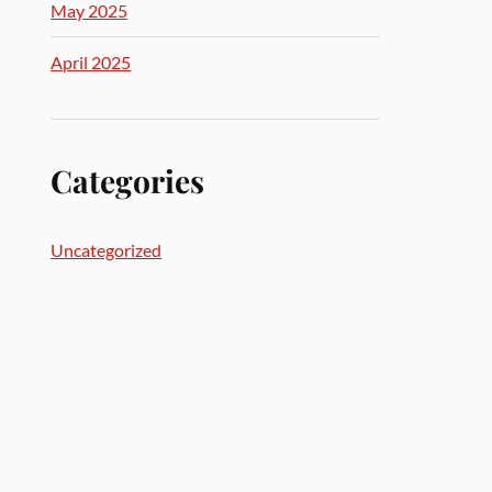
May 2025
April 2025
Categories
Uncategorized