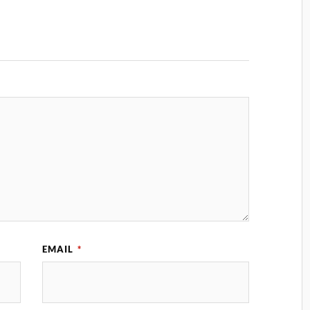
EMAIL
*