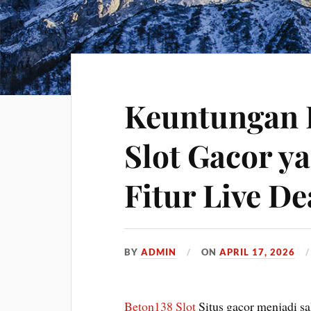
Keuntungan B
Slot Gacor 
Fitur Live De
BY
ADMIN
ON
APRIL 17, 2026
Beton138 Slot
Situs gacor menjadi sa