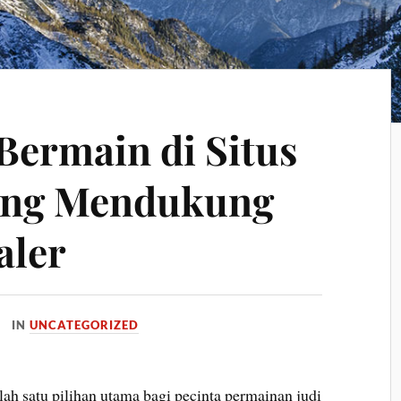
ermain di Situs
yang Mendukung
aler
IN
UNCATEGORIZED
lah satu pilihan utama bagi pecinta permainan judi