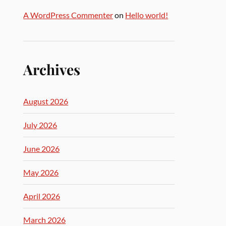
A WordPress Commenter
on
Hello world!
Archives
August 2026
July 2026
June 2026
May 2026
April 2026
March 2026