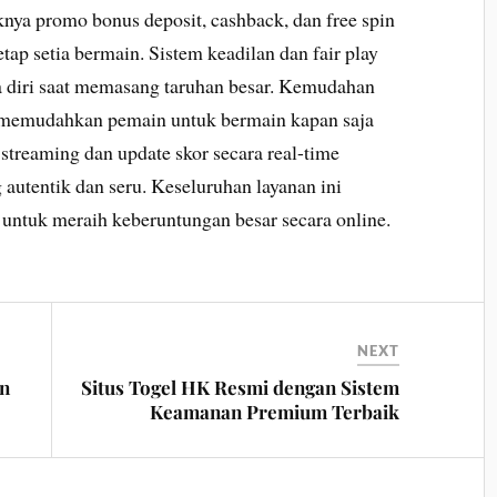
ya promo bonus deposit, cashback, dan free spin
etap setia bermain. Sistem keadilan dan fair play
ya diri saat memasang taruhan besar. Kemudahan
a memudahkan pemain untuk bermain kapan saja
 streaming dan update skor secara real-time
utentik dan seru. Keseluruhan layanan ini
 untuk meraih keberuntungan besar secara online.
NEXT
an
Situs Togel HK Resmi dengan Sistem
Keamanan Premium Terbaik