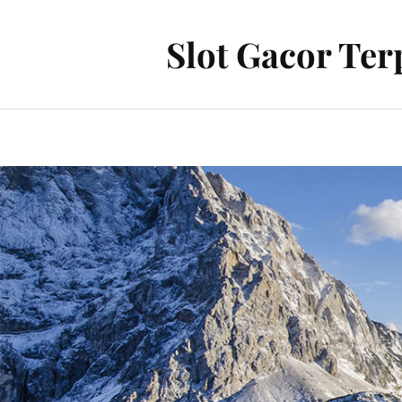
Slot Gacor Ter