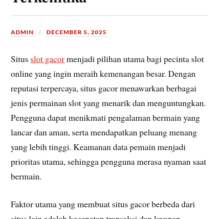
ADMIN
DECEMBER 5, 2025
Situs
slot gacor
menjadi pilihan utama bagi pecinta slot
online yang ingin meraih kemenangan besar. Dengan
reputasi terpercaya, situs gacor menawarkan berbagai
jenis permainan slot yang menarik dan menguntungkan.
Pengguna dapat menikmati pengalaman bermain yang
lancar dan aman, serta mendapatkan peluang menang
yang lebih tinggi. Keamanan data pemain menjadi
prioritas utama, sehingga pengguna merasa nyaman saat
bermain.
Faktor utama yang membuat situs gacor berbeda dari
situs lain adalah kecepatan transaksi dan layanan