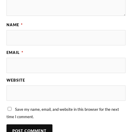
NAME
*
EMAIL
*
WEBSITE
Save my name, email, and website in this browser for the next
time I comment.