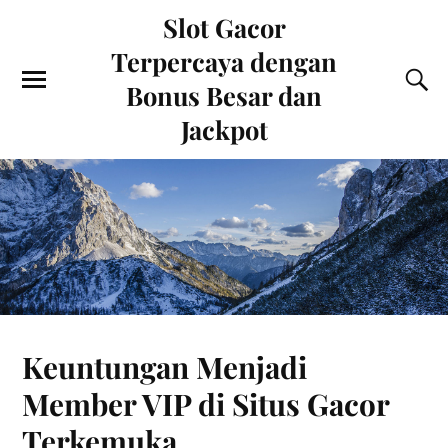
Slot Gacor
Terpercaya dengan
Bonus Besar dan
Jackpot
Keuntungan Menjadi
Member VIP di Situs Gacor
Terkemuka