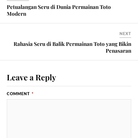
Petualangan Seru di Dunia Permainan Toto
Modern
NEXT
Rahasia Seru di Balik Permainan Toto yang Bikin
Penasaran
Leave a Reply
COMMENT
*