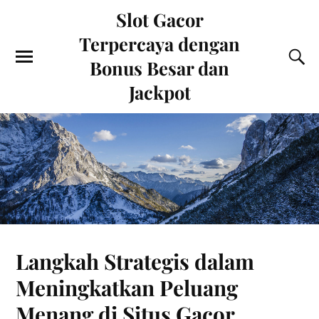
Slot Gacor
Terpercaya dengan
Bonus Besar dan
Jackpot
Langkah Strategis dalam
Meningkatkan Peluang
Menang di Situs Gacor