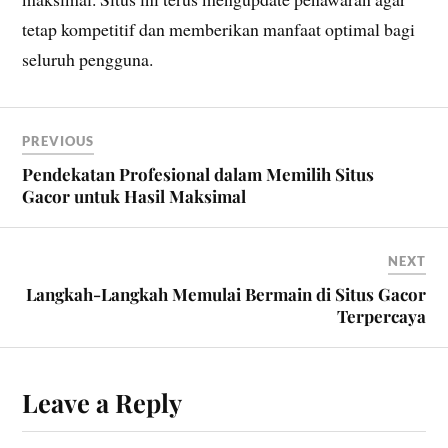
tetap kompetitif dan memberikan manfaat optimal bagi
seluruh pengguna.
PREVIOUS
Pendekatan Profesional dalam Memilih Situs
Gacor untuk Hasil Maksimal
NEXT
Langkah-Langkah Memulai Bermain di Situs Gacor
Terpercaya
Leave a Reply