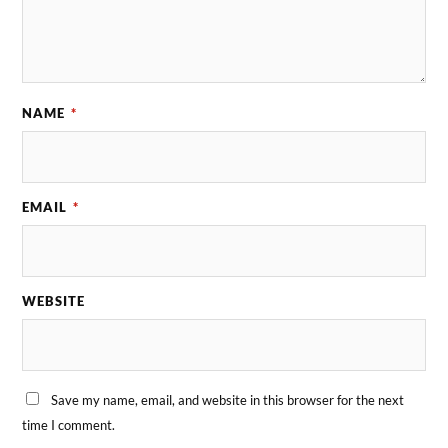
NAME
*
EMAIL
*
WEBSITE
Save my name, email, and website in this browser for the next
time I comment.