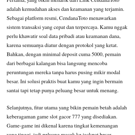
adalah kemudahan akses dan keamanan yang terjamin.
Sebagai platform resmi, CendanaToto menawarkan
sistem transaksi yang cepat dan terpercaya. Kamu nggak
perlu khawatir soal data pribadi atau keamanan dana,
karena semuanya diatur dengan protokol yang ketat.
Bahkan, dengan minimal deposit cuma 5000, pemain
dari berbagai kalangan bisa langsung mencoba
peruntungan mereka tanpa harus pusing mikir modal
besar. Ini solusi praktis buat kamu yang ingin bermain
santai tapi tetap punya peluang besar untuk menang.
Selanjutnya, fitur utama yang bikin pemain betah adalah
keberagaman game slot gacor 777 yang disediakan.
Game-game ini dikenal karena tingkat kemenangan
yang tinggi, jadi peluang masuk ke jackpot besar