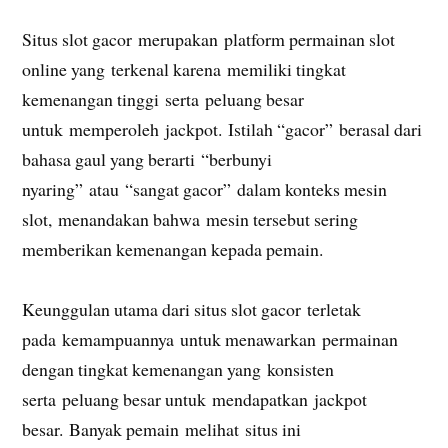
Situs slot gacor merupakan platform permainan slot
online yang terkenal karena memiliki tingkat
kemenangan tinggi serta peluang besar
untuk memperoleh jackpot. Istilah “gacor” berasal dari
bahasa gaul yang berarti “berbunyi
nyaring” atau “sangat gacor” dalam konteks mesin
slot, menandakan bahwa mesin tersebut sering
memberikan kemenangan kepada pemain.
Keunggulan utama dari situs slot gacor terletak
pada kemampuannya untuk menawarkan permainan
dengan tingkat kemenangan yang konsisten
serta peluang besar untuk mendapatkan jackpot
besar. Banyak pemain melihat situs ini