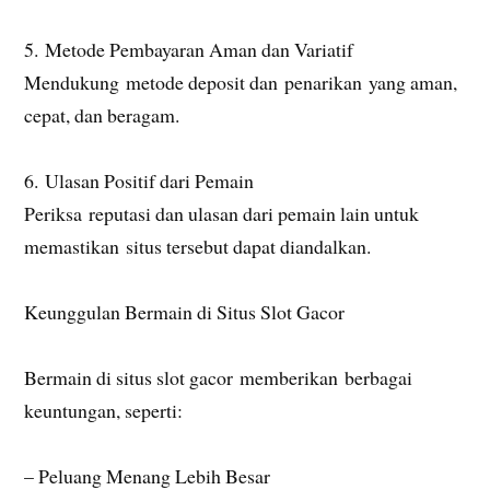
5. Metode Pembayaran Aman dan Variatif
Mendukung metode deposit dan penarikan yang aman,
cepat, dan beragam.
6. Ulasan Positif dari Pemain
Periksa reputasi dan ulasan dari pemain lain untuk
memastikan situs tersebut dapat diandalkan.
Keunggulan Bermain di Situs Slot Gacor
Bermain di situs slot gacor memberikan berbagai
keuntungan, seperti:
– Peluang Menang Lebih Besar