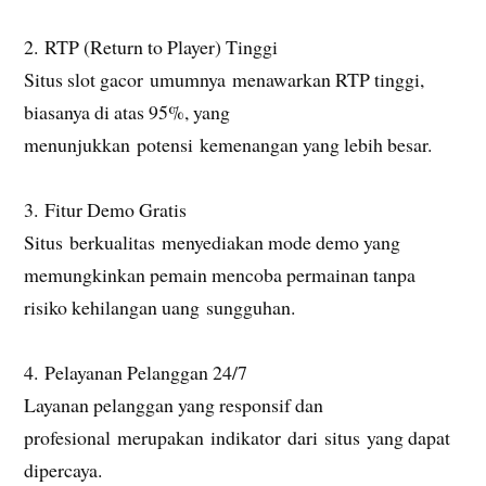
2. RTP (Return to Player) Tinggi
Situs slot gacor umumnya menawarkan RTP tinggi,
biasanya di atas 95%, yang
menunjukkan potensi kemenangan yang lebih besar.
3. Fitur Demo Gratis
Situs berkualitas menyediakan mode demo yang
memungkinkan pemain mencoba permainan tanpa
risiko kehilangan uang sungguhan.
4. Pelayanan Pelanggan 24/7
Layanan pelanggan yang responsif dan
profesional merupakan indikator dari situs yang dapat
dipercaya.