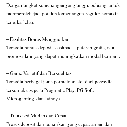
Dengan tingkat kemenangan yang tinggi, peluang untuk
memperoleh jackpot dan kemenangan reguler semakin
terbuka lebar.
– Fasilitas Bonus Menggiurkan
Tersedia bonus deposit, cashback, putaran gratis, dan
promosi lain yang dapat meningkatkan modal bermain.
– Game Variatif dan Berkualitas
Tersedia berbagai jenis permainan slot dari penyedia
terkemuka seperti Pragmatic Play, PG Soft,
Microgaming, dan lainnya.
– Transaksi Mudah dan Cepat
Proses deposit dan penarikan yang cepat, aman, dan