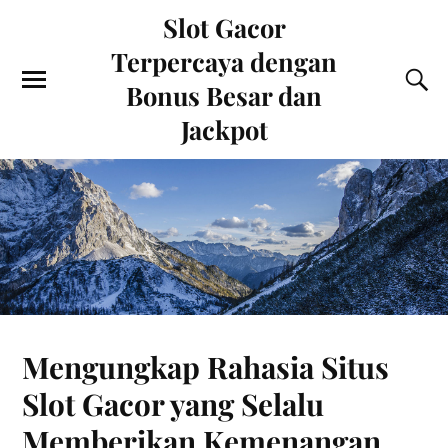
Slot Gacor
Terpercaya dengan
Bonus Besar dan
Jackpot
Mengungkap Rahasia Situs
Slot Gacor yang Selalu
Memberikan Kemenangan