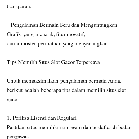
transparan.
– Pengalaman Bermain Seru dan Menguntungkan
Grafik yang menarik, fitur inovatif,
dan atmosfer permainan yang menyenangkan.
Tips Memilih Situs Slot Gacor Terpercaya
Untuk memaksimalkan pengalaman bermain Anda,
berikut adalah beberapa tips dalam memilih situs slot
gacor:
1. Periksa Lisensi dan Regulasi
Pastikan situs memiliki izin resmi dan terdaftar di badan
pengawas.