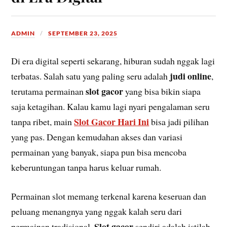
ADMIN
SEPTEMBER 23, 2025
Di era digital seperti sekarang, hiburan sudah nggak lagi
judi online
terbatas. Salah satu yang paling seru adalah
,
slot gacor
terutama permainan
yang bisa bikin siapa
saja ketagihan. Kalau kamu lagi nyari pengalaman seru
Slot Gacor Hari Ini
tanpa ribet, main
bisa jadi pilihan
yang pas. Dengan kemudahan akses dan variasi
permainan yang banyak, siapa pun bisa mencoba
keberuntungan tanpa harus keluar rumah.
Permainan slot memang terkenal karena keseruan dan
peluang menangnya yang nggak kalah seru dari
Slot gacor
permainan tradisional.
sendiri adalah istilah