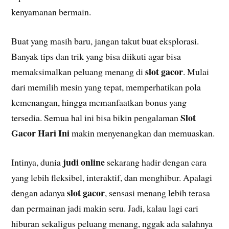
kenyamanan bermain.
Buat yang masih baru, jangan takut buat eksplorasi.
Banyak tips dan trik yang bisa diikuti agar bisa
slot gacor
memaksimalkan peluang menang di
. Mulai
dari memilih mesin yang tepat, memperhatikan pola
kemenangan, hingga memanfaatkan bonus yang
Slot
tersedia. Semua hal ini bisa bikin pengalaman
Gacor Hari Ini
makin menyenangkan dan memuaskan.
judi online
Intinya, dunia
sekarang hadir dengan cara
yang lebih fleksibel, interaktif, dan menghibur. Apalagi
slot gacor
dengan adanya
, sensasi menang lebih terasa
dan permainan jadi makin seru. Jadi, kalau lagi cari
hiburan sekaligus peluang menang, nggak ada salahnya