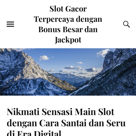
Slot Gacor
Terpercaya dengan
Bonus Besar dan
Jackpot
Nikmati Sensasi Main Slot
dengan Cara Santai dan Seru
di Era Digital