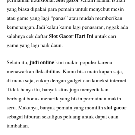
yang biasa dipakai para pemain untuk menyebut mesin
atau game yang lagi “panas” atau mudah memberikan
kemenangan. Jadi kalau kamu lagi penasaran, nggak ada
Slot Gacor Hari Ini
salahnya cek daftar
untuk cari
game yang lagi naik daun.
judi online
Selain itu,
kini makin populer karena
menawarkan fleksibilitas. Kamu bisa main kapan saja,
di mana saja, cukup dengan gadget dan koneksi internet.
Tidak hanya itu, banyak situs juga menyediakan
berbagai bonus menarik yang bikin permainan makin
slot gacor
seru. Makanya, banyak pemain yang memilih
sebagai hiburan sekaligus peluang untuk dapat cuan
tambahan.