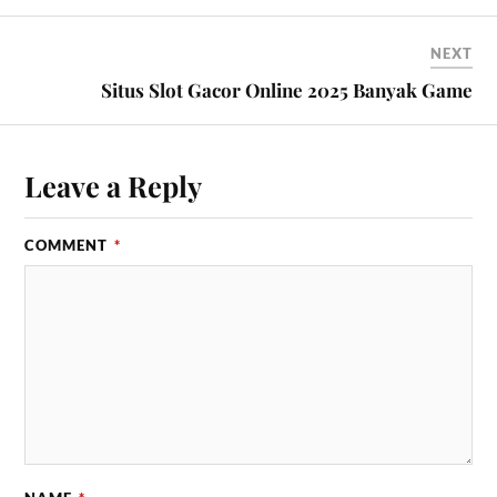
NEXT
Situs Slot Gacor Online 2025 Banyak Game
Leave a Reply
COMMENT
*