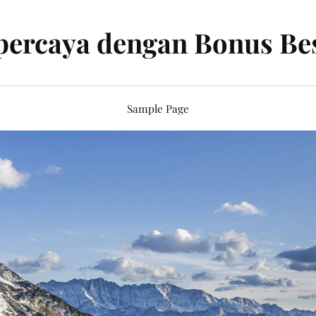
percaya dengan Bonus Be
Sample Page