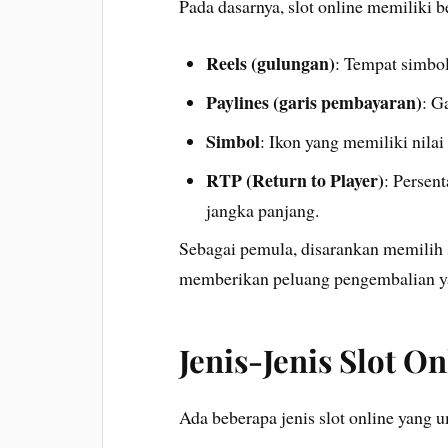
Pada dasarnya, slot online memiliki
Reels (gulungan)
: Tempat simbol
Paylines (garis pembayaran)
: G
Simbol
: Ikon yang memiliki nilai 
RTP (Return to Player)
: Persen
jangka panjang.
Sebagai pemula, disarankan memilih s
memberikan peluang pengembalian ya
Jenis-Jenis Slot On
Ada beberapa jenis slot online yang