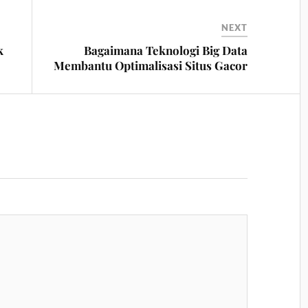
NEXT
k
Bagaimana Teknologi Big Data
Membantu Optimalisasi Situs Gacor