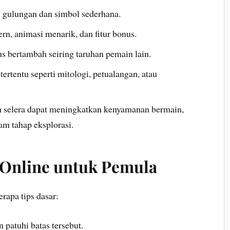
 gulungan dan simbol sederhana.
rn, animasi menarik, dan fitur bonus.
us bertambah seiring taruhan pemain lain.
rtentu seperti mitologi, petualangan, atau
an selera dapat meningkatkan kenyamanan bermain,
am tahap eksplorasi.
 Online untuk Pemula
erapa tips dasar:
 patuhi batas tersebut.