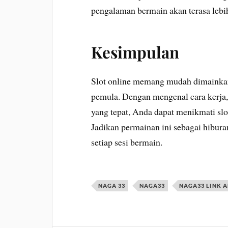
pengalaman bermain akan terasa lebi
Kesimpulan
Slot online memang mudah dimainkan
pemula. Dengan mengenal cara kerja,
yang tepat, Anda dapat menikmati sl
Jadikan permainan ini sebagai hibura
setiap sesi bermain.
NAGA 33
NAGA33
NAGA33 LINK A