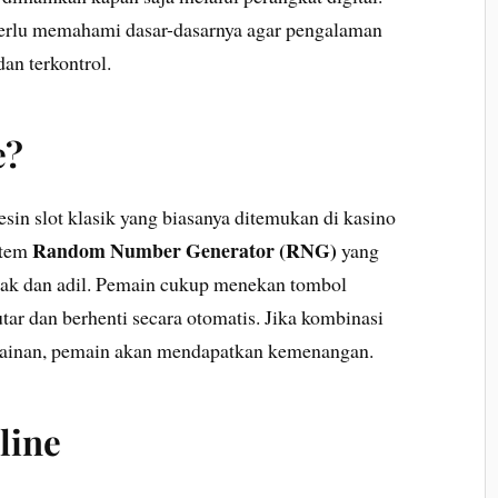
perlu memahami dasar-dasarnya agar pengalaman
an terkontrol.
e?
mesin slot klasik yang biasanya ditemukan di kasino
Random Number Generator (RNG)
stem
yang
acak dan adil. Pemain cukup menekan tombol
tar dan berhenti secara otomatis. Jika kombinasi
mainan, pemain akan mendapatkan kemenangan.
line