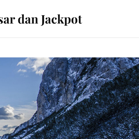
sar dan Jackpot