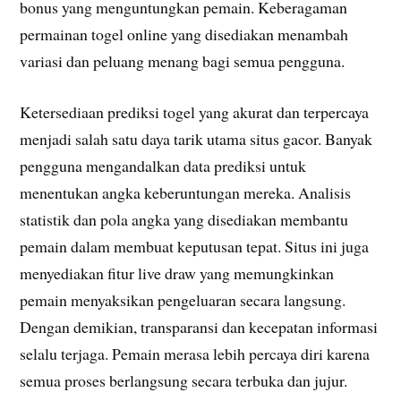
bonus yang menguntungkan pemain. Keberagaman
permainan togel online yang disediakan menambah
variasi dan peluang menang bagi semua pengguna.
Ketersediaan prediksi togel yang akurat dan terpercaya
menjadi salah satu daya tarik utama situs gacor. Banyak
pengguna mengandalkan data prediksi untuk
menentukan angka keberuntungan mereka. Analisis
statistik dan pola angka yang disediakan membantu
pemain dalam membuat keputusan tepat. Situs ini juga
menyediakan fitur live draw yang memungkinkan
pemain menyaksikan pengeluaran secara langsung.
Dengan demikian, transparansi dan kecepatan informasi
selalu terjaga. Pemain merasa lebih percaya diri karena
semua proses berlangsung secara terbuka dan jujur.