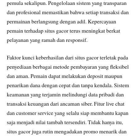
pemula sekalipun. Pengelolaan sistem yang transparan
dan profesional memastikan bahwa setiap transaksi dan
permainan berlangsung dengan adil. Kepercayaan
pemain terhadap situs gacor terus meningkat berkat
pelayanan yang ramah dan responsif.
Faktor kunci keberhasilan dari situs gacor terletak pada
penyediaan berbagai metode pembayaran yang fleksibel
dan aman. Pemain dapat melakukan deposit maupun
penarikan dana dengan cepat dan tanpa kendala. Sistem
keamanan yang terjamin melindungi data pribadi dan
transaksi keuangan dari ancaman siber. Fitur live chat
dan customer service yang selalu siap membantu kapan
saja menjadi nilai tambah tersendiri. Tidak hanya itu,
situs gacor juga rutin mengadakan promo menarik dan