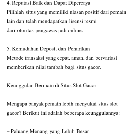
4. Reputasi Baik dan Dapat Dipercaya
Pilihlah situs yang memiliki ulasan positif dari pemain
lain dan telah mendapatkan lisensi resmi
dari otoritas pengawas judi online.
5. Kemudahan Deposit dan Penarikan
Metode transaksi yang cepat, aman, dan bervariasi
memberikan nilai tambah bagi situs gacor.
Keunggulan Bermain di Situs Slot Gacor
Mengapa banyak pemain lebih menyukai situs slot
gacor? Berikut ini adalah beberapa keunggulannya:
– Peluang Menang yang Lebih Besar