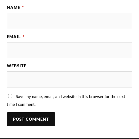
NAME
*
EMAIL
*
WEBSITE
Save my name, email, and website in this browser for the next
time I comment.