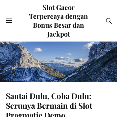
Slot Gacor
Terpercaya dengan
Bonus Besar dan
Jackpot
Santai Dulu, Coba Dulu:
Serunya Bermain di Slot
Pragmatic Demo