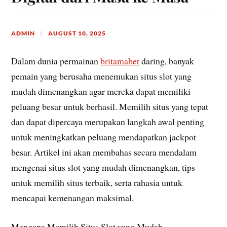
ADMIN
AUGUST 10, 2025
Dalam dunia permainan
britamabet
daring, banyak
pemain yang berusaha menemukan situs slot yang
mudah dimenangkan agar mereka dapat memiliki
peluang besar untuk berhasil. Memilih situs yang tepat
dan dapat dipercaya merupakan langkah awal penting
untuk meningkatkan peluang mendapatkan jackpot
besar. Artikel ini akan membahas secara mendalam
mengenai situs slot yang mudah dimenangkan, tips
untuk memilih situs terbaik, serta rahasia untuk
mencapai kemenangan maksimal.
Mengapa Memilih Situs Slot yang Mudah