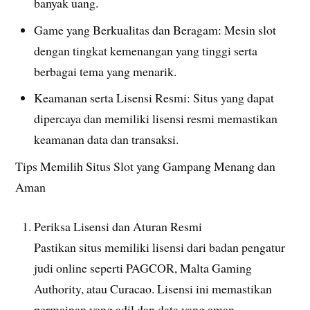
banyak uang.
Game yang Berkualitas dan Beragam: Mesin slot
dengan tingkat kemenangan yang tinggi serta
berbagai tema yang menarik.
Keamanan serta Lisensi Resmi: Situs yang dapat
dipercaya dan memiliki lisensi resmi memastikan
keamanan data dan transaksi.
Tips Memilih Situs Slot yang Gampang Menang dan
Aman
Periksa Lisensi dan Aturan Resmi
Pastikan situs memiliki lisensi dari badan pengatur
judi online seperti PAGCOR, Malta Gaming
Authority, atau Curacao. Lisensi ini memastikan
permainan yang adil dan data yang aman.