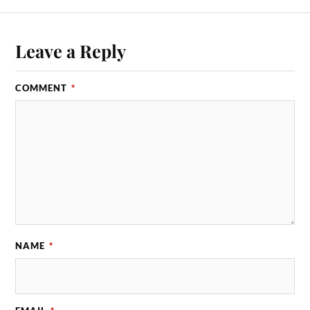
Leave a Reply
COMMENT
*
NAME
*