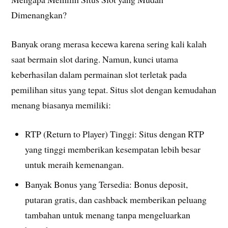
Dimenangkan?
Banyak orang merasa kecewa karena sering kali kalah
saat bermain slot daring. Namun, kunci utama
keberhasilan dalam permainan slot terletak pada
pemilihan situs yang tepat. Situs slot dengan kemudahan
menang biasanya memiliki:
RTP (Return to Player) Tinggi: Situs dengan RTP
yang tinggi memberikan kesempatan lebih besar
untuk meraih kemenangan.
Banyak Bonus yang Tersedia: Bonus deposit,
putaran gratis, dan cashback memberikan peluang
tambahan untuk menang tanpa mengeluarkan