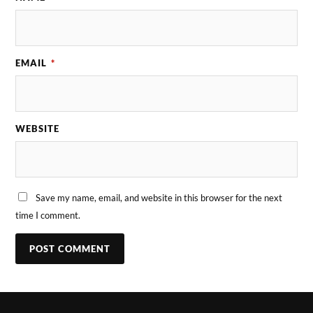
EMAIL
*
WEBSITE
Save my name, email, and website in this browser for the next
time I comment.