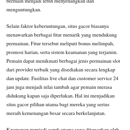
bermain menjadi lebih menyenangkan dan
menguntungkan.
Selain faktor keberuntungan, situs gacor biasanya
menawarkan berbagai fitur menarik yang mendukung
permainan. Fitur tersebut meliputi bonus melimpah,
promosi harian, serta sistem keamanan yang terjamin.
Pemain dapat menikmati berbagai jenis permainan slot
dari provider terbaik yang disediakan secara lengkap
dan update. Fasilitas live chat dan customer service 24
jam juga menjadi nilai tambah agar pemain merasa
didukung kapan saja diperlukan. Hal ini menjadikan
situs gacor pilihan utama bagi mereka yang serius
meraih kemenangan besar secara berkelanjutan.
Keamanan menjadi aspek utama yang ditawarkan oleh