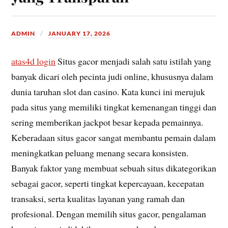
ADMIN
JANUARY 17, 2026
atas4d login
Situs gacor menjadi salah satu istilah yang
banyak dicari oleh pecinta judi online, khususnya dalam
dunia taruhan slot dan casino. Kata kunci ini merujuk
pada situs yang memiliki tingkat kemenangan tinggi dan
sering memberikan jackpot besar kepada pemainnya.
Keberadaan situs gacor sangat membantu pemain dalam
meningkatkan peluang menang secara konsisten.
Banyak faktor yang membuat sebuah situs dikategorikan
sebagai gacor, seperti tingkat kepercayaan, kecepatan
transaksi, serta kualitas layanan yang ramah dan
profesional. Dengan memilih situs gacor, pengalaman