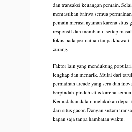
dan transaksi keuangan pemain. Selain 
memastikan bahwa semua permainan b
pemain merasa nyaman karena situs g
responsif dan membantu setiap masal
fokus pada permainan tanpa khawatir 
curang.
Faktor lain yang mendukung popularit
lengkap dan menarik. Mulai dari taruha
permainan arcade yang seru dan inovat
berpindah-pindah situs karena semua 
Kemudahan dalam melakukan deposit 
dari situs gacor. Dengan sistem tran
kapan saja tanpa hambatan waktu.