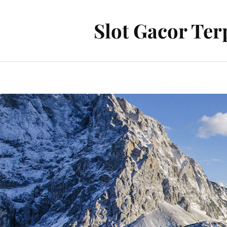
Slot Gacor Ter