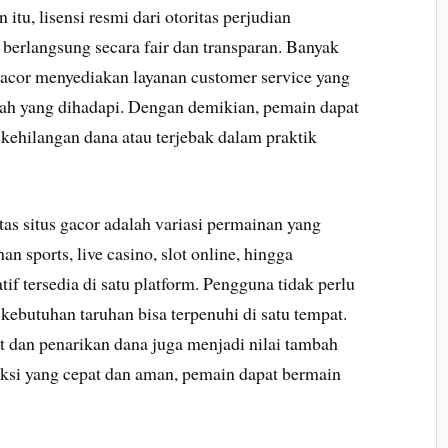
itu, lisensi resmi dari otoritas perjudian
erlangsung secara fair dan transparan. Banyak
acor menyediakan layanan customer service yang
ah yang dihadapi. Dengan demikian, pemain dapat
kehilangan dana atau terjebak dalam praktik
as situs gacor adalah variasi permainan yang
n sports, live casino, slot online, hingga
if tersedia di satu platform. Pengguna tidak perlu
kebutuhan taruhan bisa terpenuhi di satu tempat.
dan penarikan dana juga menjadi nilai tambah
saksi yang cepat dan aman, pemain dapat bermain