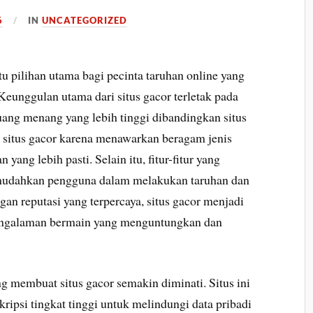
6
IN
UNCATEGORIZED
tu pilihan utama bagi pecinta taruhan online yang
eunggulan utama dari situs gacor terletak pada
uang menang yang lebih tinggi dibandingkan situs
 situs gacor karena menawarkan beragam jenis
ang lebih pasti. Selain itu, fitur-fitur yang
emudahkan pengguna dalam melakukan taruhan dan
gan reputasi yang terpercaya, situs gacor menjadi
pengalaman bermain yang menguntungkan dan
 membuat situs gacor semakin diminati. Situs ini
psi tingkat tinggi untuk melindungi data pribadi