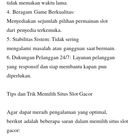
tidak memakan waktu lama.
4. Beragam Game Berkualitas:
Menyediakan sejumlah pilihan permainan slot
dari penyedia terkemuka.
5. Stabilitas Sistem: Tidak sering
mengalami masalah atau gangguan saat bermain.
6. Dukungan Pelanggan 24/7: Layanan pelanggan
yang responsif dan siap membantu kapan pun
diperlukan.
Tips dan Trik Memilih Situs Slot Gacor
Agar dapat meraih pengalaman yang optimal,
berikut adalah beberapa saran dalam memilih situs slot
gacor: