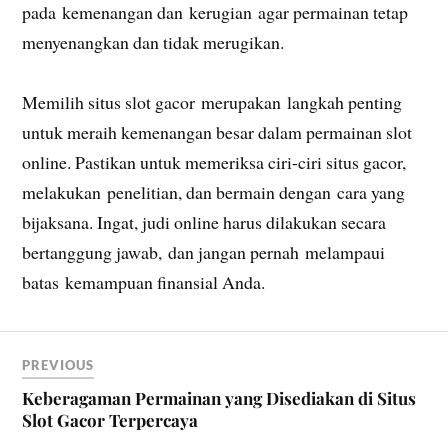
pada kemenangan dan kerugian agar permainan tetap
menyenangkan dan tidak merugikan.
Memilih situs slot gacor merupakan langkah penting
untuk meraih kemenangan besar dalam permainan slot
online. Pastikan untuk memeriksa ciri-ciri situs gacor,
melakukan penelitian, dan bermain dengan cara yang
bijaksana. Ingat, judi online harus dilakukan secara
bertanggung jawab, dan jangan pernah melampaui
batas kemampuan finansial Anda.
PREVIOUS
Keberagaman Permainan yang Disediakan di Situs
Slot Gacor Terpercaya