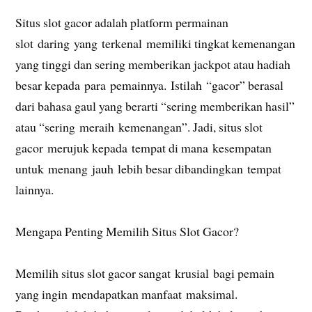
Situs slot gacor adalah platform permainan
slot daring yang terkenal memiliki tingkat kemenangan
yang tinggi dan sering memberikan jackpot atau hadiah
besar kepada para pemainnya. Istilah “gacor” berasal
dari bahasa gaul yang berarti “sering memberikan hasil”
atau “sering meraih kemenangan”. Jadi, situs slot
gacor merujuk kepada tempat di mana kesempatan
untuk menang jauh lebih besar dibandingkan tempat
lainnya.
Mengapa Penting Memilih Situs Slot Gacor?
Memilih situs slot gacor sangat krusial bagi pemain
yang ingin mendapatkan manfaat maksimal.