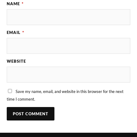
NAME
*
EMAIL
*
WEBSITE
Save my name, email, and website in this browser for the next
time I comment.