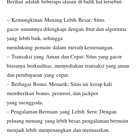
Berikut adalah beberapa alasan di balik hal tersebut:
– Kemungkinan Menang Lebih Besar: Situs
gacor umumnya dilengkapi dengan fitur dan algoritma
yang lebih baik, sehingga
mendukung pemain dalam meraih kemenangan.
– Transaksi yang Aman dan Cepat: Situs yang gacor
biasanya berkualitas, menyediakan transaksi yang aman
dan pembayaran yang cepat.
– Berbagai Bonus Menarik: Situs ini kerap kali
memberikan bonus, promosi, dan jackpot
yang menggoda.
– Pengalaman Bermain yang Lebih Seru: Dengan
peluang menang yang lebih besar, pengalaman bermain
menjadi lebih menyenangkan dan memuaskan.