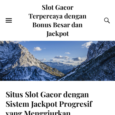
Slot Gacor
Terpercaya dengan
Bonus Besar dan
Jackpot
Situs Slot Gacor dengan
Sistem Jackpot Progresif
yang Menggiurkan