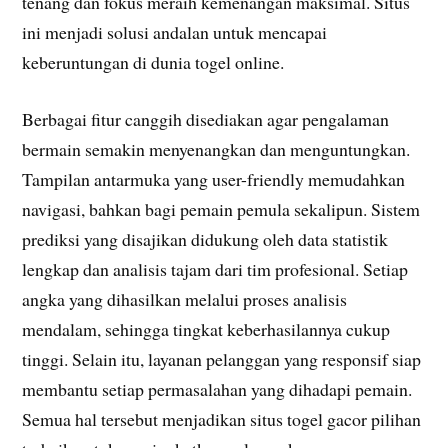
tenang dan fokus meraih kemenangan maksimal. Situs
ini menjadi solusi andalan untuk mencapai
keberuntungan di dunia togel online.
Berbagai fitur canggih disediakan agar pengalaman
bermain semakin menyenangkan dan menguntungkan.
Tampilan antarmuka yang user-friendly memudahkan
navigasi, bahkan bagi pemain pemula sekalipun. Sistem
prediksi yang disajikan didukung oleh data statistik
lengkap dan analisis tajam dari tim profesional. Setiap
angka yang dihasilkan melalui proses analisis
mendalam, sehingga tingkat keberhasilannya cukup
tinggi. Selain itu, layanan pelanggan yang responsif siap
membantu setiap permasalahan yang dihadapi pemain.
Semua hal tersebut menjadikan situs togel gacor pilihan