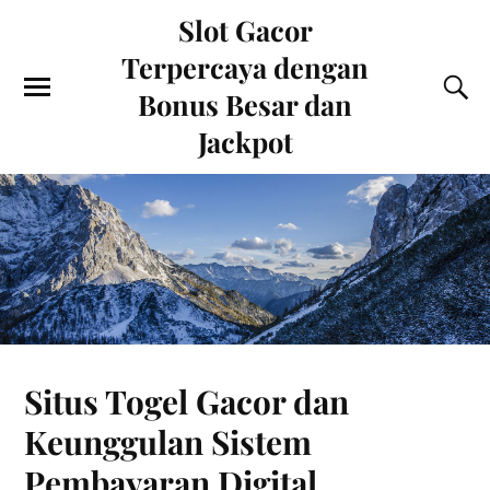
Slot Gacor
Terpercaya dengan
Bonus Besar dan
Jackpot
Situs Togel Gacor dan
Keunggulan Sistem
Pembayaran Digital