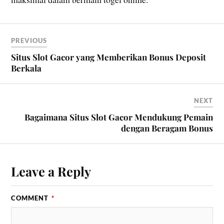
PREVIOUS
Situs Slot Gacor yang Memberikan Bonus Deposit
Berkala
NEXT
Bagaimana Situs Slot Gacor Mendukung Pemain
dengan Beragam Bonus
Leave a Reply
COMMENT
*