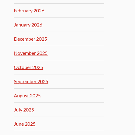
February 2026
January 2026
December 2025
November 2025
October 2025
September 2025
August 2025
July 2025
June 2025