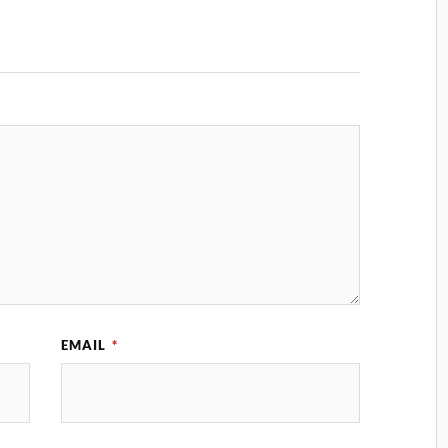
EMAIL
*