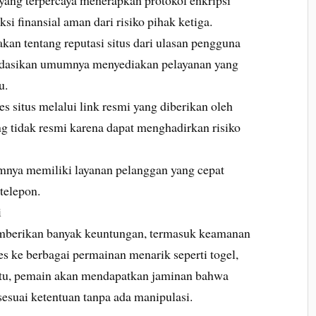
yang terpercaya menerapkan protokol enkripsi
si finansial aman dari risiko pihak ketiga.
an tentang reputasi situs dari ulasan pengguna
endasikan umumnya menyediakan pelayanan yang
u.
s situs melalui link resmi yang diberikan oleh
ng tidak resmi karena dapat menghadirkan risiko
mnya memiliki layanan pelanggan yang cepat
 telepon.
i
emberikan banyak keuntungan, termasuk keamanan
es ke berbagai permainan menarik seperti togel,
n itu, pemain akan mendapatkan jaminan bahwa
suai ketentuan tanpa ada manipulasi.