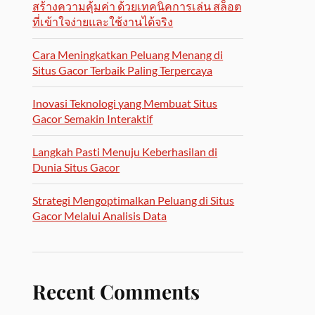
สร้างความคุ้มค่า ด้วยเทคนิคการเล่น สล็อต
ที่เข้าใจง่ายและใช้งานได้จริง
Cara Meningkatkan Peluang Menang di
Situs Gacor Terbaik Paling Terpercaya
Inovasi Teknologi yang Membuat Situs
Gacor Semakin Interaktif
Langkah Pasti Menuju Keberhasilan di
Dunia Situs Gacor
Strategi Mengoptimalkan Peluang di Situs
Gacor Melalui Analisis Data
Recent Comments