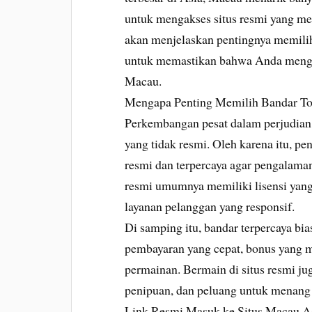
untuk mengakses situs resmi yang me
akan menjelaskan pentingnya memilih
untuk memastikan bahwa Anda menggu
Macau.
Mengapa Penting Memilih Bandar To
Perkembangan pesat dalam perjudian 
yang tidak resmi. Oleh karena itu, p
resmi dan terpercaya agar pengalama
resmi umumnya memiliki lisensi yang
layanan pelanggan yang responsif.
Di samping itu, bandar terpercaya bi
pembayaran yang cepat, bonus yang 
permainan. Bermain di situs resmi ju
penipuan, dan peluang untuk menang m
Link Resmi Masuk ke Situs Macau A