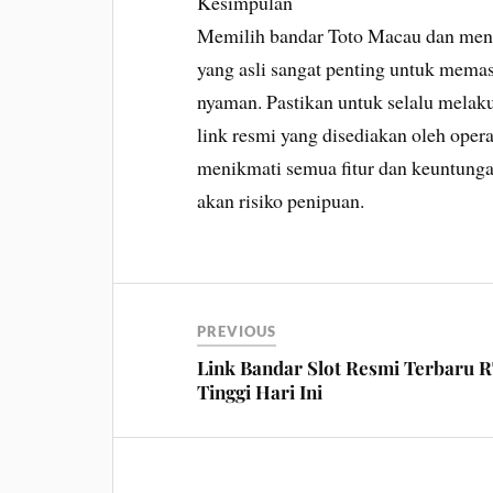
Kesimpulan
Memilih bandar Toto Macau dan meng
yang asli sangat penting untuk mema
nyaman. Pastikan untuk selalu melak
link resmi yang disediakan oleh opera
menikmati semua fitur dan keuntungan
akan risiko penipuan.
PREVIOUS
Link Bandar Slot Resmi Terbaru 
Tinggi Hari Ini