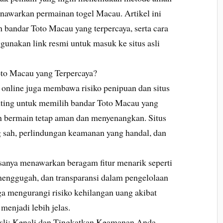
nawarkan permainan togel Macau. Artikel ini
 bandar Toto Macau yang terpercaya, serta cara
nakan link resmi untuk masuk ke situs asli
to Macau yang Terpercaya?
online juga membawa risiko penipuan dan situs
enting untuk memilih bandar Toto Macau yang
n bermain tetap aman dan menyenangkan. Situs
 sah, perlindungan keamanan yang handal, dan
asanya menawarkan beragam fitur menarik seperti
menggugah, dan transparansi dalam pengelolaan
ga mengurangi risiko kehilangan uang akibat
enjadi lebih jelas.
sli: Kenali dan Tingkatkan Keamanan Anda