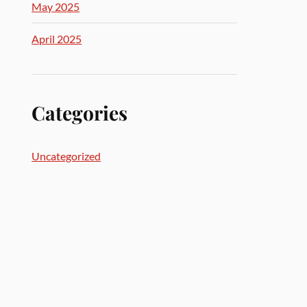
May 2025
April 2025
Categories
Uncategorized