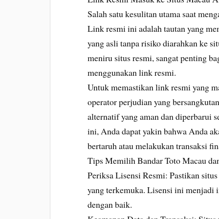
Salah satu kesulitan utama saat meng
Link resmi ini adalah tautan yang 
yang asli tanpa risiko diarahkan ke si
meniru situs resmi, sangat penting b
menggunakan link resmi.
Untuk memastikan link resmi yang mas
operator perjudian yang bersangkutan
alternatif yang aman dan diperbarui 
ini, Anda dapat yakin bahwa Anda a
bertaruh atau melakukan transaksi fin
Tips Memilih Bandar Toto Macau da
Periksa Lisensi Resmi: Pastikan situs
yang terkemuka. Lisensi ini menjadi i
dengan baik.