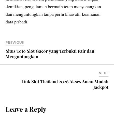
demikian, pengalaman bermain tetap menyenangkan
dan menguntungkan tanpa perlu khawatir keamanan
data pribadi.
PREVIOUS
Situs Toto Slot Gacor yang Terbukti Fair dan
Menguntungkan
NEXT
Link Slot Thailand 2026 Akses Aman Mudah
Jackpot
Leave a Reply