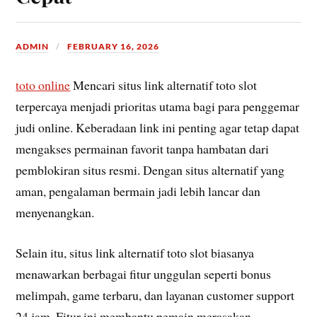
ADMIN
FEBRUARY 16, 2026
toto online
Mencari situs link alternatif toto slot
terpercaya menjadi prioritas utama bagi para penggemar
judi online. Keberadaan link ini penting agar tetap dapat
mengakses permainan favorit tanpa hambatan dari
pemblokiran situs resmi. Dengan situs alternatif yang
aman, pengalaman bermain jadi lebih lancar dan
menyenangkan.
Selain itu, situs link alternatif toto slot biasanya
menawarkan berbagai fitur unggulan seperti bonus
melimpah, game terbaru, dan layanan customer support
24 jam. Fitur ini membantu pemain merasakan