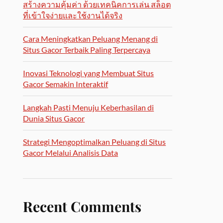
สร้างความคุ้มค่า ด้วยเทคนิคการเล่น สล็อต
ที่เข้าใจง่ายและใช้งานได้จริง
Cara Meningkatkan Peluang Menang di
Situs Gacor Terbaik Paling Terpercaya
Inovasi Teknologi yang Membuat Situs
Gacor Semakin Interaktif
Langkah Pasti Menuju Keberhasilan di
Dunia Situs Gacor
Strategi Mengoptimalkan Peluang di Situs
Gacor Melalui Analisis Data
Recent Comments