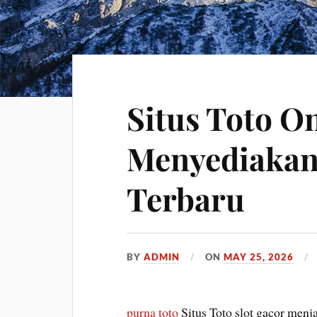
Situs Toto O
Menyediakan
Terbaru
BY
ADMIN
ON
MAY 25, 2026
purna toto
Situs Toto slot gacor menja