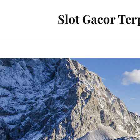
Slot Gacor Ter