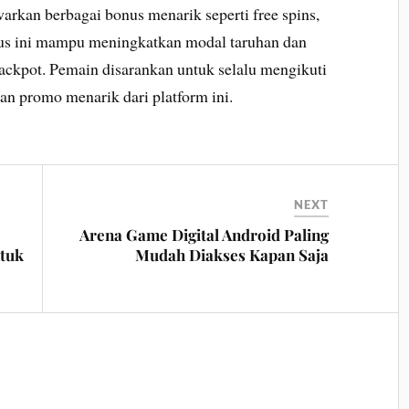
awarkan berbagai bonus menarik seperti free spins,
us ini mampu meningkatkan modal taruhan dan
ckpot. Pemain disarankan untuk selalu mengikuti
lan promo menarik dari platform ini.
NEXT
Arena Game Digital Android Paling
ntuk
Mudah Diakses Kapan Saja