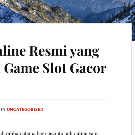
nline Resmi yang
 Game Slot Gacor
IN
UNCATEGORIZED
di pilihan utama bagi pecinta judi online yang