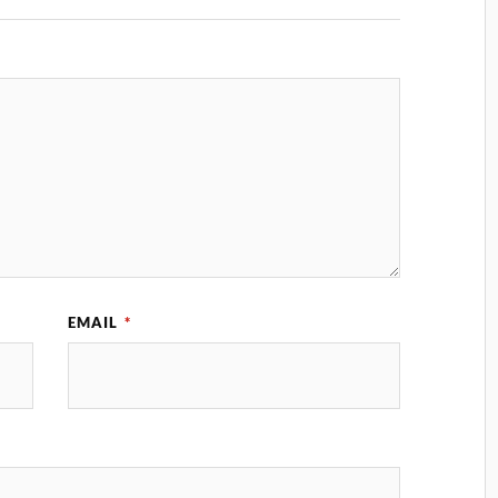
EMAIL
*