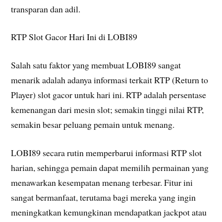
transparan dan adil.
RTP Slot Gacor Hari Ini di LOBI89
Salah satu faktor yang membuat LOBI89 sangat
menarik adalah adanya informasi terkait RTP (Return to
Player) slot gacor untuk hari ini. RTP adalah persentase
kemenangan dari mesin slot; semakin tinggi nilai RTP,
semakin besar peluang pemain untuk menang.
LOBI89 secara rutin memperbarui informasi RTP slot
harian, sehingga pemain dapat memilih permainan yang
menawarkan kesempatan menang terbesar. Fitur ini
sangat bermanfaat, terutama bagi mereka yang ingin
meningkatkan kemungkinan mendapatkan jackpot atau