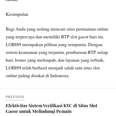
Kesimpulan
Bagi Anda yang sedang mencari situs permainan online
yang terpercaya dan memiliki RTP slot gacor hari ini,
LOBI89 merupakan pilihan yang sempurna. Dengan
sistem keamanan yang terjamin, pembaruan RTP setiap
hari, bonus yang melimpah, dan layanan yang terbaik,
LOBI89 telah berhasil menjadi salah satu situs slot
online paling disukai di Indonesia.
PREVIOUS
Efektivitas Sistem Verifikasi KYC di Situs Slot
Gacor untuk Melindungi Pemain