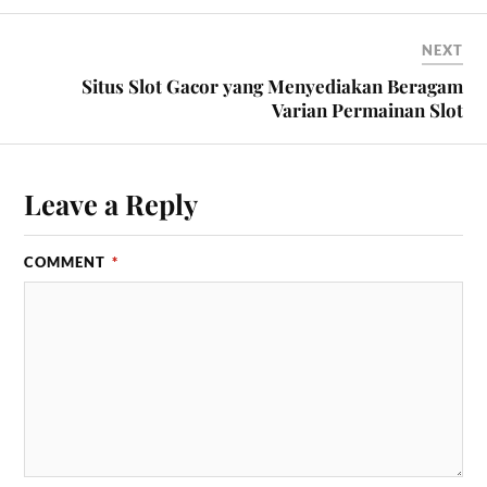
NEXT
Situs Slot Gacor yang Menyediakan Beragam
Varian Permainan Slot
Leave a Reply
COMMENT
*