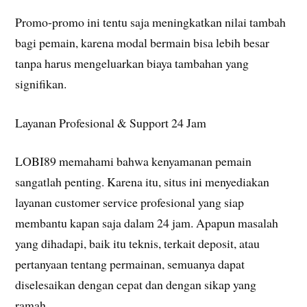
Promo-promo ini tentu saja meningkatkan nilai tambah
bagi pemain, karena modal bermain bisa lebih besar
tanpa harus mengeluarkan biaya tambahan yang
signifikan.
Layanan Profesional & Support 24 Jam
LOBI89 memahami bahwa kenyamanan pemain
sangatlah penting. Karena itu, situs ini menyediakan
layanan customer service profesional yang siap
membantu kapan saja dalam 24 jam. Apapun masalah
yang dihadapi, baik itu teknis, terkait deposit, atau
pertanyaan tentang permainan, semuanya dapat
diselesaikan dengan cepat dan dengan sikap yang
ramah.