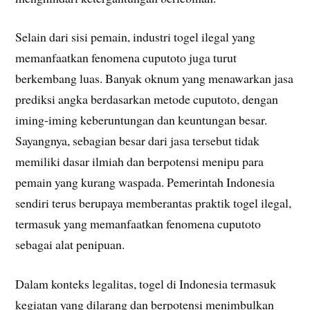
Selain dari sisi pemain, industri togel ilegal yang
memanfaatkan fenomena cuputoto juga turut
berkembang luas. Banyak oknum yang menawarkan jasa
prediksi angka berdasarkan metode cuputoto, dengan
iming-iming keberuntungan dan keuntungan besar.
Sayangnya, sebagian besar dari jasa tersebut tidak
memiliki dasar ilmiah dan berpotensi menipu para
pemain yang kurang waspada. Pemerintah Indonesia
sendiri terus berupaya memberantas praktik togel ilegal,
termasuk yang memanfaatkan fenomena cuputoto
sebagai alat penipuan.
Dalam konteks legalitas, togel di Indonesia termasuk
kegiatan yang dilarang dan berpotensi menimbulkan