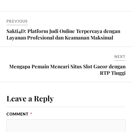
PREVIOUS
Sakti4D: Platform Judi Online Terpercaya dengan
Layanan Profesional dan Keamanan Maksimal
NEXT
Mengapa Pemain Mencari Situs Slot Gacor dengan
RTP Tinggi
Leave a Reply
COMMENT
*