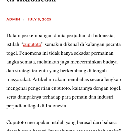
ADMIN
JULY 8, 2025
Dalam perkembangan dunia perjudian di Indonesia,
istilah “
cuputoto
” semakin dikenal di kalangan pecinta
togel. Fenomena ini tidak hanya sekadar permainan
angka semata, melainkan juga mencerminkan budaya
dan strategi tertentu yang berkembang di tengah
masyarakat. Artikel ini akan membahas secara lengkap
mengenai pengertian cuputoto, kaitannya dengan togel,
serta dampaknya terhadap para pemain dan industri
perjudian ilegal di Indonesia.
Cuputoto merupakan istilah yang berasal dari bahasa
daerah yang berarti “menghitung atau menebak angka”