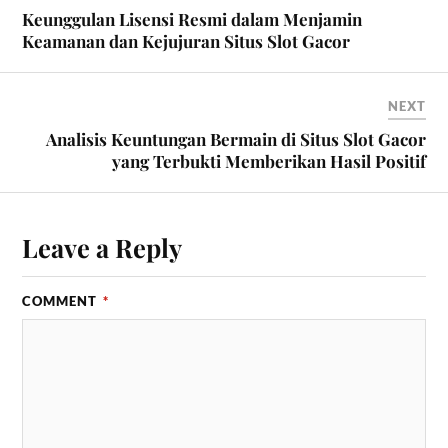
Keunggulan Lisensi Resmi dalam Menjamin
Keamanan dan Kejujuran Situs Slot Gacor
NEXT
Analisis Keuntungan Bermain di Situs Slot Gacor
yang Terbukti Memberikan Hasil Positif
Leave a Reply
COMMENT
*