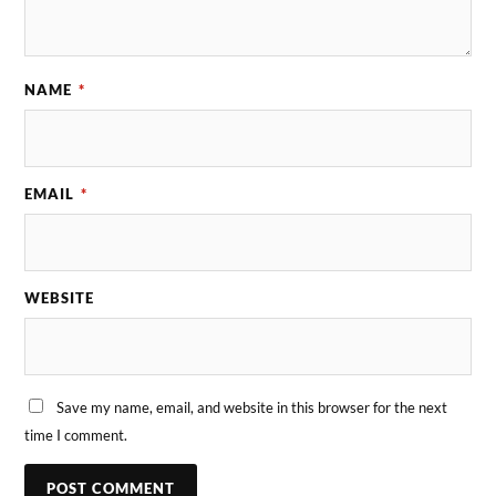
NAME
*
EMAIL
*
WEBSITE
Save my name, email, and website in this browser for the next
time I comment.