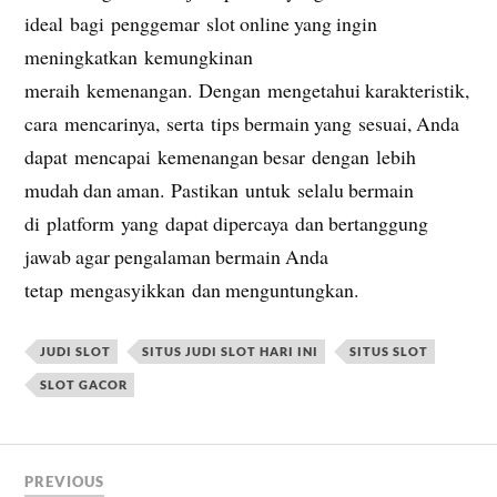
ideal bagi penggemar slot online yang ingin
meningkatkan kemungkinan
meraih kemenangan. Dengan mengetahui karakteristik,
cara mencarinya, serta tips bermain yang sesuai, Anda
dapat mencapai kemenangan besar dengan lebih
mudah dan aman. Pastikan untuk selalu bermain
di platform yang dapat dipercaya dan bertanggung
jawab agar pengalaman bermain Anda
tetap mengasyikkan dan menguntungkan.
JUDI SLOT
SITUS JUDI SLOT HARI INI
SITUS SLOT
SLOT GACOR
PREVIOUS