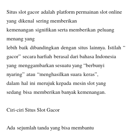
Situs slot gacor adalah platform permainan slot online
yang dikenal sering memberikan
kemenangan signifikan serta memberikan peluang
menang yang
lebih baik dibandingkan dengan situs lainnya. Istilah “
gacor” secara harfiah berasal dari bahasa Indonesia
yang menggambarkan sesuatu yang “berbunyi
nyaring” atau “menghasilkan suara keras”,
dalam hal ini merujuk kepada mesin slot yang
sedang bisa memberikan banyak kemenangan.
Ciri-ciri Situs Slot Gacor
Ada sejumlah tanda yang bisa membantu