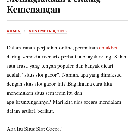
Kemenangan
ADMIN
NOVEMBER 4, 2025
Dalam ranah perjudian online, permainan
emakbet
daring semakin menarik perhatian banyak orang. Salah
satu frasa yang tengah populer dan banyak dicari
adalah “situs slot gacor”. Namun, apa yang dimaksud
dengan situs slot gacor ini? Bagaimana cara kita
menemukan situs semacam itu dan
apa keuntungannya? Mari kita ulas secara mendalam
dalam artikel berikut.
Apa Itu Situs Slot Gacor?