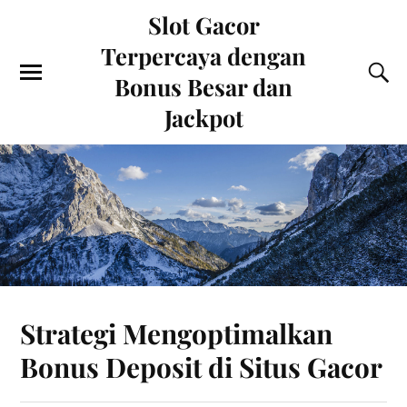
Slot Gacor
Terpercaya dengan
Bonus Besar dan
Jackpot
Strategi Mengoptimalkan
Bonus Deposit di Situs Gacor