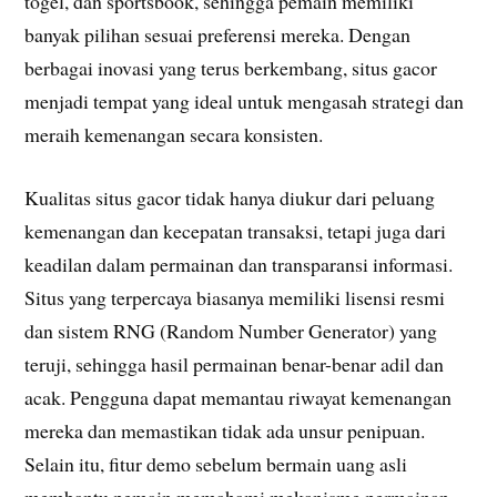
togel, dan sportsbook, sehingga pemain memiliki
banyak pilihan sesuai preferensi mereka. Dengan
berbagai inovasi yang terus berkembang, situs gacor
menjadi tempat yang ideal untuk mengasah strategi dan
meraih kemenangan secara konsisten.
Kualitas situs gacor tidak hanya diukur dari peluang
kemenangan dan kecepatan transaksi, tetapi juga dari
keadilan dalam permainan dan transparansi informasi.
Situs yang terpercaya biasanya memiliki lisensi resmi
dan sistem RNG (Random Number Generator) yang
teruji, sehingga hasil permainan benar-benar adil dan
acak. Pengguna dapat memantau riwayat kemenangan
mereka dan memastikan tidak ada unsur penipuan.
Selain itu, fitur demo sebelum bermain uang asli
membantu pemain memahami mekanisme permainan