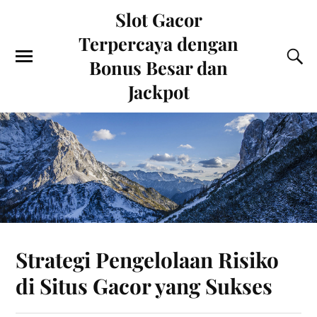
Slot Gacor
Terpercaya dengan
Bonus Besar dan
Jackpot
Strategi Pengelolaan Risiko
di Situs Gacor yang Sukses