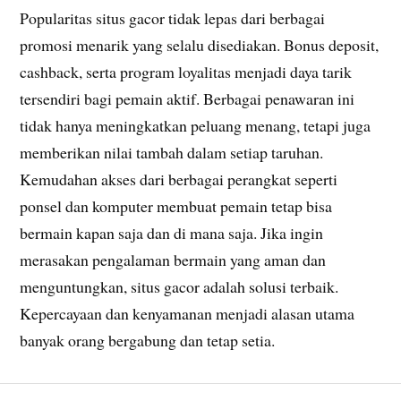
Popularitas situs gacor tidak lepas dari berbagai
promosi menarik yang selalu disediakan. Bonus deposit,
cashback, serta program loyalitas menjadi daya tarik
tersendiri bagi pemain aktif. Berbagai penawaran ini
tidak hanya meningkatkan peluang menang, tetapi juga
memberikan nilai tambah dalam setiap taruhan.
Kemudahan akses dari berbagai perangkat seperti
ponsel dan komputer membuat pemain tetap bisa
bermain kapan saja dan di mana saja. Jika ingin
merasakan pengalaman bermain yang aman dan
menguntungkan, situs gacor adalah solusi terbaik.
Kepercayaan dan kenyamanan menjadi alasan utama
banyak orang bergabung dan tetap setia.