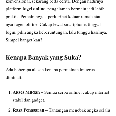
konvensional, sekarang beda cerita. Dengan hadirnya
togel online
platform
, pengalaman bermain jadi lebih
praktis. Pemain nggak perlu ribet keluar rumah atau
nyari agen offline. Cukup lewat smartphone, tinggal
login, pilih angka keberuntungan, lalu tunggu hasilnya.
Simpel banget kan?
Kenapa Banyak yang Suka?
Ada beberapa alasan kenapa permainan ini terus
diminati:
Akses Mudah
– Semua serba online, cukup internet
stabil dan gadget.
Rasa Penasaran
– Tantangan menebak angka selalu