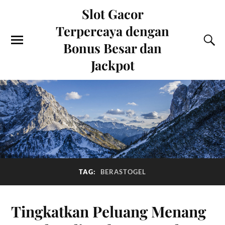
Slot Gacor
Terpercaya dengan
Bonus Besar dan
Jackpot
TAG:
BERASTOGEL
Tingkatkan Peluang Menang