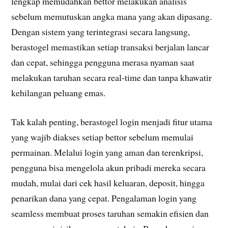
lengkap memudahkan bettor melakukan analisis
sebelum memutuskan angka mana yang akan dipasang.
Dengan sistem yang terintegrasi secara langsung,
berastogel memastikan setiap transaksi berjalan lancar
dan cepat, sehingga pengguna merasa nyaman saat
melakukan taruhan secara real-time dan tanpa khawatir
kehilangan peluang emas.
Tak kalah penting, berastogel login menjadi fitur utama
yang wajib diakses setiap bettor sebelum memulai
permainan. Melalui login yang aman dan terenkripsi,
pengguna bisa mengelola akun pribadi mereka secara
mudah, mulai dari cek hasil keluaran, deposit, hingga
penarikan dana yang cepat. Pengalaman login yang
seamless membuat proses taruhan semakin efisien dan