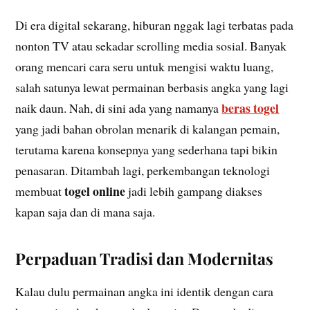
Di era digital sekarang, hiburan nggak lagi terbatas pada
nonton TV atau sekadar scrolling media sosial. Banyak
orang mencari cara seru untuk mengisi waktu luang,
salah satunya lewat permainan berbasis angka yang lagi
beras togel
naik daun. Nah, di sini ada yang namanya
yang jadi bahan obrolan menarik di kalangan pemain,
terutama karena konsepnya yang sederhana tapi bikin
penasaran. Ditambah lagi, perkembangan teknologi
togel online
membuat
jadi lebih gampang diakses
kapan saja dan di mana saja.
Perpaduan Tradisi dan Modernitas
Kalau dulu permainan angka ini identik dengan cara