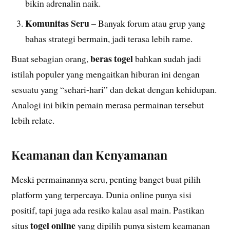
bikin adrenalin naik.
Komunitas Seru
– Banyak forum atau grup yang
bahas strategi bermain, jadi terasa lebih rame.
beras togel
Buat sebagian orang,
bahkan sudah jadi
istilah populer yang mengaitkan hiburan ini dengan
sesuatu yang “sehari-hari” dan dekat dengan kehidupan.
Analogi ini bikin pemain merasa permainan tersebut
lebih relate.
Keamanan dan Kenyamanan
Meski permainannya seru, penting banget buat pilih
platform yang terpercaya. Dunia online punya sisi
positif, tapi juga ada resiko kalau asal main. Pastikan
togel online
situs
yang dipilih punya sistem keamanan