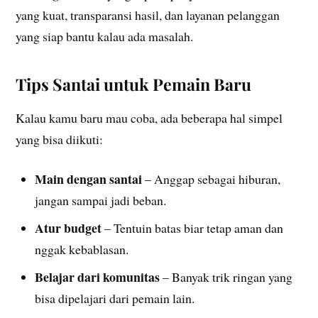
yang kuat, transparansi hasil, dan layanan pelanggan
yang siap bantu kalau ada masalah.
Tips Santai untuk Pemain Baru
Kalau kamu baru mau coba, ada beberapa hal simpel
yang bisa diikuti:
Main dengan santai
– Anggap sebagai hiburan,
jangan sampai jadi beban.
Atur budget
– Tentuin batas biar tetap aman dan
nggak kebablasan.
Belajar dari komunitas
– Banyak trik ringan yang
bisa dipelajari dari pemain lain.