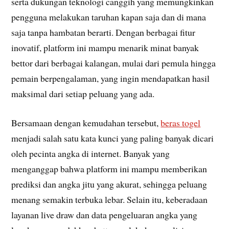
serta dukungan teknologi canggih yang memungkinkan
pengguna melakukan taruhan kapan saja dan di mana
saja tanpa hambatan berarti. Dengan berbagai fitur
inovatif, platform ini mampu menarik minat banyak
bettor dari berbagai kalangan, mulai dari pemula hingga
pemain berpengalaman, yang ingin mendapatkan hasil
maksimal dari setiap peluang yang ada.
Bersamaan dengan kemudahan tersebut,
beras togel
menjadi salah satu kata kunci yang paling banyak dicari
oleh pecinta angka di internet. Banyak yang
menganggap bahwa platform ini mampu memberikan
prediksi dan angka jitu yang akurat, sehingga peluang
menang semakin terbuka lebar. Selain itu, keberadaan
layanan live draw dan data pengeluaran angka yang