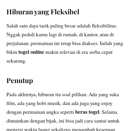
Hiburan yang Fleksibel
Salah satu daya tarik paling besar adalah fleksibilitas.
Nggak peduli kamu lagi di rumah, di kantor, atau di
perjalanan, permainan ini tetap bisa diakses. Inilah yang
togel online
bikin
makin relevan di era serba cepat
sekarang.
Penutup
Pada akhirnya, hiburan itu soal pilihan. Ada yang suka
film, ada yang hobi musik, dan ada juga yang enjoy
beras togel
dengan permainan angka seperti
. Selama
dimainkan dengan bijak, ini bisa jadi cara santai untuk
mengisi waktu luang sekaligus menambah keseruan