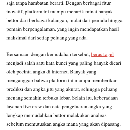
saja tanpa hambatan berarti. Dengan berbagai fitur
inovatif, platform ini mampu menarik minat banyak
bettor dari berbagai kalangan, mulai dari pemula hingga
pemain berpengalaman, yang ingin mendapatkan hasil
maksimal dari setiap peluang yang ada.
Bersamaan dengan kemudahan tersebut,
beras togel
menjadi salah satu kata kunci yang paling banyak dicari
oleh pecinta angka di internet. Banyak yang
menganggap bahwa platform ini mampu memberikan
prediksi dan angka jitu yang akurat, sehingga peluang
menang semakin terbuka lebar. Selain itu, keberadaan
layanan live draw dan data pengeluaran angka yang
lengkap memudahkan bettor melakukan analisis
sebelum memutuskan angka mana yang akan dipasang.