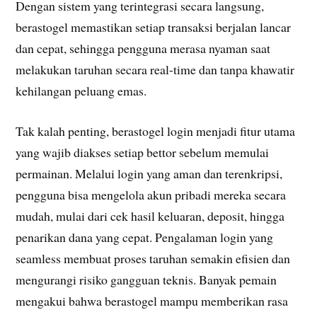
Dengan sistem yang terintegrasi secara langsung,
berastogel memastikan setiap transaksi berjalan lancar
dan cepat, sehingga pengguna merasa nyaman saat
melakukan taruhan secara real-time dan tanpa khawatir
kehilangan peluang emas.
Tak kalah penting, berastogel login menjadi fitur utama
yang wajib diakses setiap bettor sebelum memulai
permainan. Melalui login yang aman dan terenkripsi,
pengguna bisa mengelola akun pribadi mereka secara
mudah, mulai dari cek hasil keluaran, deposit, hingga
penarikan dana yang cepat. Pengalaman login yang
seamless membuat proses taruhan semakin efisien dan
mengurangi risiko gangguan teknis. Banyak pemain
mengakui bahwa berastogel mampu memberikan rasa