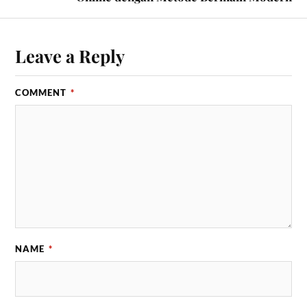
Leave a Reply
COMMENT
*
NAME
*