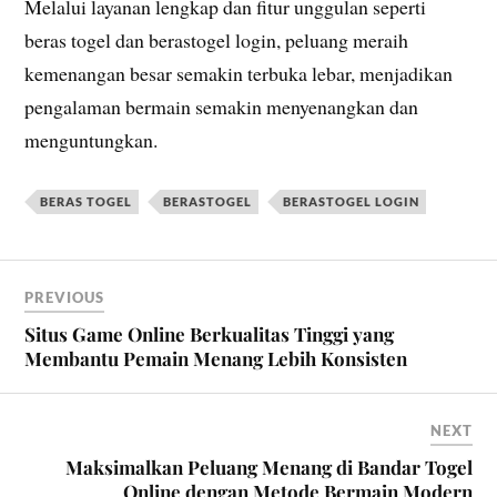
Melalui layanan lengkap dan fitur unggulan seperti
beras togel dan berastogel login, peluang meraih
kemenangan besar semakin terbuka lebar, menjadikan
pengalaman bermain semakin menyenangkan dan
menguntungkan.
BERAS TOGEL
BERASTOGEL
BERASTOGEL LOGIN
PREVIOUS
Situs Game Online Berkualitas Tinggi yang
Membantu Pemain Menang Lebih Konsisten
NEXT
Maksimalkan Peluang Menang di Bandar Togel
Online dengan Metode Bermain Modern