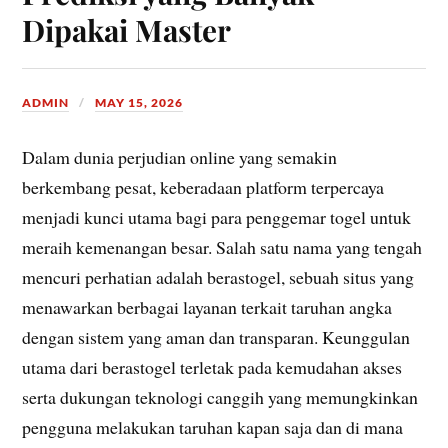
Dipakai Master
ADMIN
MAY 15, 2026
Dalam dunia perjudian online yang semakin
berkembang pesat, keberadaan platform terpercaya
menjadi kunci utama bagi para penggemar togel untuk
meraih kemenangan besar. Salah satu nama yang tengah
mencuri perhatian adalah berastogel, sebuah situs yang
menawarkan berbagai layanan terkait taruhan angka
dengan sistem yang aman dan transparan. Keunggulan
utama dari berastogel terletak pada kemudahan akses
serta dukungan teknologi canggih yang memungkinkan
pengguna melakukan taruhan kapan saja dan di mana