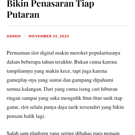
Bikin Penasaran Tiap
Putaran
ADMIN
NOVEMBER 25, 2025
Permainan slot digital makin meroket popularitasnya
dalam beberapa tahun terakhir. Bukan cuma karena
tampilannya yang makin kece, tapi juga karena
gameplay-nya yang santai dan gampang dipahami
semua kalangan. Dari yang cuma iseng cari hiburan
ringan sampai yang suka mengulik fitur-fitur unik tiap
game, slot selalu punya daya tarik tersendiri yang bikin
pemain balik lagi.
Salah satu platform yang sering dibahas para pemain