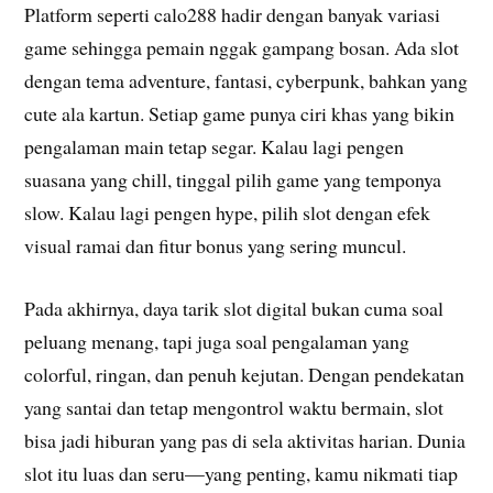
Platform seperti calo288 hadir dengan banyak variasi
game sehingga pemain nggak gampang bosan. Ada slot
dengan tema adventure, fantasi, cyberpunk, bahkan yang
cute ala kartun. Setiap game punya ciri khas yang bikin
pengalaman main tetap segar. Kalau lagi pengen
suasana yang chill, tinggal pilih game yang temponya
slow. Kalau lagi pengen hype, pilih slot dengan efek
visual ramai dan fitur bonus yang sering muncul.
Pada akhirnya, daya tarik slot digital bukan cuma soal
peluang menang, tapi juga soal pengalaman yang
colorful, ringan, dan penuh kejutan. Dengan pendekatan
yang santai dan tetap mengontrol waktu bermain, slot
bisa jadi hiburan yang pas di sela aktivitas harian. Dunia
slot itu luas dan seru—yang penting, kamu nikmati tiap