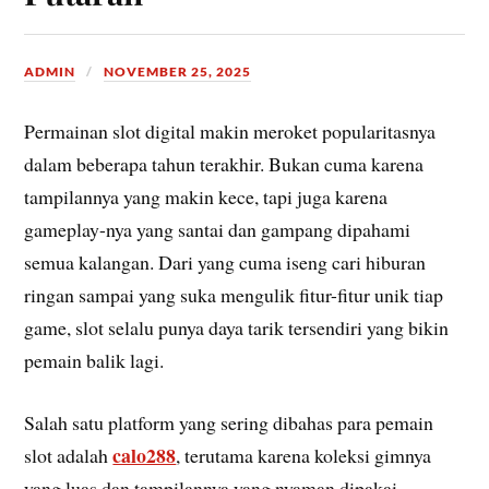
ADMIN
NOVEMBER 25, 2025
Permainan slot digital makin meroket popularitasnya
dalam beberapa tahun terakhir. Bukan cuma karena
tampilannya yang makin kece, tapi juga karena
gameplay-nya yang santai dan gampang dipahami
semua kalangan. Dari yang cuma iseng cari hiburan
ringan sampai yang suka mengulik fitur-fitur unik tiap
game, slot selalu punya daya tarik tersendiri yang bikin
pemain balik lagi.
Salah satu platform yang sering dibahas para pemain
calo288
slot adalah
, terutama karena koleksi gimnya
yang luas dan tampilannya yang nyaman dipakai.