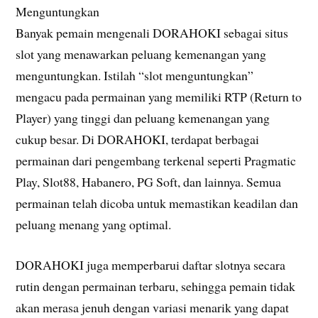
Menguntungkan
Banyak pemain mengenali DORAHOKI sebagai situs
slot yang menawarkan peluang kemenangan yang
menguntungkan. Istilah “slot menguntungkan”
mengacu pada permainan yang memiliki RTP (Return to
Player) yang tinggi dan peluang kemenangan yang
cukup besar. Di DORAHOKI, terdapat berbagai
permainan dari pengembang terkenal seperti Pragmatic
Play, Slot88, Habanero, PG Soft, dan lainnya. Semua
permainan telah dicoba untuk memastikan keadilan dan
peluang menang yang optimal.
DORAHOKI juga memperbarui daftar slotnya secara
rutin dengan permainan terbaru, sehingga pemain tidak
akan merasa jenuh dengan variasi menarik yang dapat