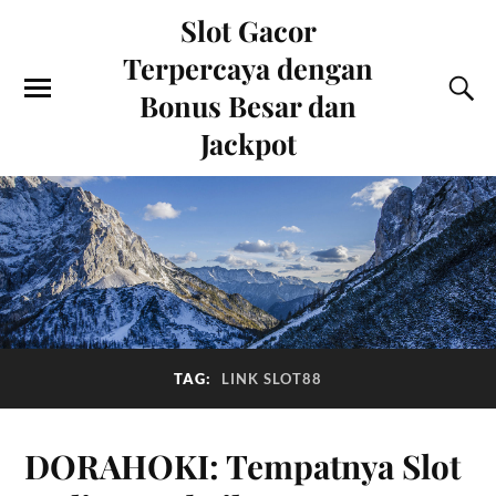
Slot Gacor
Terpercaya dengan
Bonus Besar dan
Jackpot
TAG:
LINK SLOT88
DORAHOKI: Tempatnya Slot