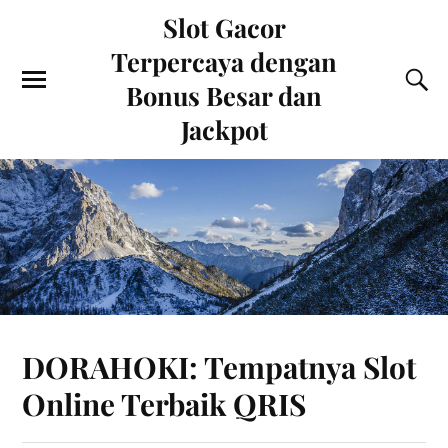
Slot Gacor
Terpercaya dengan
Bonus Besar dan
Jackpot
DORAHOKI: Tempatnya Slot
Online Terbaik QRIS