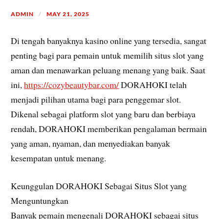
ADMIN
MAY 21, 2025
Di tengah banyaknya kasino online yang tersedia, sangat
penting bagi para pemain untuk memilih situs slot yang
aman dan menawarkan peluang menang yang baik. Saat
ini,
https://cozybeautybar.com/
DORAHOKI telah
menjadi pilihan utama bagi para penggemar slot.
Dikenal sebagai platform slot yang baru dan berbiaya
rendah, DORAHOKI memberikan pengalaman bermain
yang aman, nyaman, dan menyediakan banyak
kesempatan untuk menang.
Keunggulan DORAHOKI Sebagai Situs Slot yang
Menguntungkan
Banyak pemain mengenali DORAHOKI sebagai situs