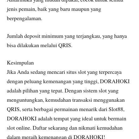
jenis pemain, baik yang baru maupun yang
berpengalaman.
Jumlah deposit minimum yang terjangkau, yang hanya
bisa dilakukan melalui QRIS.
Kesimpulan
Jika Anda sedang mencari situs slot yang terpercaya
dengan peluang kemenangan yang tinggi, DORAHOKI
adalah pilihan yang tepat. Dengan sistem slot yang
menguntungkan, kemudahan transaksi menggunakan
QRIS, serta berbagai permainan menarik dari Slot88,
DORAHOKI adalah tempat yang ideal untuk bermain
slot online. Daftar sekarang dan nikmati kemudahan
dalam meraih kemenangan di DORAHOKI!