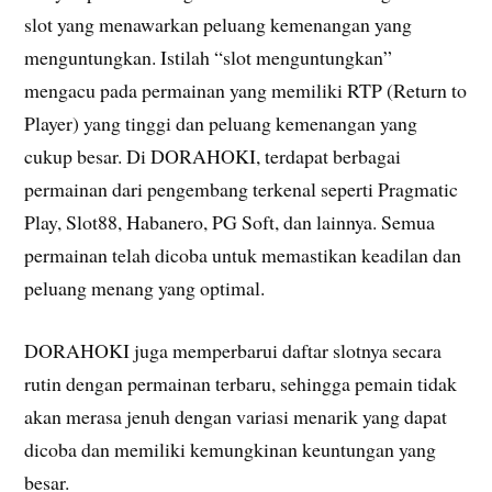
slot yang menawarkan peluang kemenangan yang
menguntungkan. Istilah “slot menguntungkan”
mengacu pada permainan yang memiliki RTP (Return to
Player) yang tinggi dan peluang kemenangan yang
cukup besar. Di DORAHOKI, terdapat berbagai
permainan dari pengembang terkenal seperti Pragmatic
Play, Slot88, Habanero, PG Soft, dan lainnya. Semua
permainan telah dicoba untuk memastikan keadilan dan
peluang menang yang optimal.
DORAHOKI juga memperbarui daftar slotnya secara
rutin dengan permainan terbaru, sehingga pemain tidak
akan merasa jenuh dengan variasi menarik yang dapat
dicoba dan memiliki kemungkinan keuntungan yang
besar.