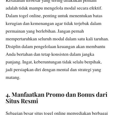
Kesalahan terbesar yang sering dilakukan pemain
adalah tidak mampu mengelola modal secara efektif.
Dalam togel online, penting untuk menentukan batas
kerugian dan kemenangan agar tidak terjebak dalam
permainan yang berlebihan. Jangan pernah
mempertaruhkan seluruh modal dalam satu kali taruhan.
Disiplin dalam pengelolaan keuangan akan membantu
Anda bertahan dan tetap konsisten dalam jangka
panjang. Ingat, keberuntungan tidak selalu berpihak,
jadi persiapkan diri dengan mental dan strategi yang
matang.
4. Manfaatkan Promo dan Bonus dari
Situs Resmi
Sebagian besar situs togel online menyediakan berbagai