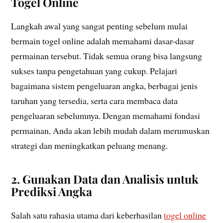
Togel Online
Langkah awal yang sangat penting sebelum mulai
bermain togel online adalah memahami dasar-dasar
permainan tersebut. Tidak semua orang bisa langsung
sukses tanpa pengetahuan yang cukup. Pelajari
bagaimana sistem pengeluaran angka, berbagai jenis
taruhan yang tersedia, serta cara membaca data
pengeluaran sebelumnya. Dengan memahami fondasi
permainan, Anda akan lebih mudah dalam merumuskan
strategi dan meningkatkan peluang menang.
2. Gunakan Data dan Analisis untuk
Prediksi Angka
Salah satu rahasia utama dari keberhasilan
togel online