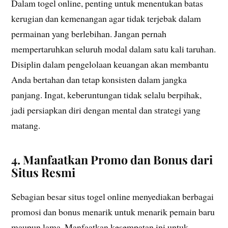
Dalam togel online, penting untuk menentukan batas
kerugian dan kemenangan agar tidak terjebak dalam
permainan yang berlebihan. Jangan pernah
mempertaruhkan seluruh modal dalam satu kali taruhan.
Disiplin dalam pengelolaan keuangan akan membantu
Anda bertahan dan tetap konsisten dalam jangka
panjang. Ingat, keberuntungan tidak selalu berpihak,
jadi persiapkan diri dengan mental dan strategi yang
matang.
4. Manfaatkan Promo dan Bonus dari
Situs Resmi
Sebagian besar situs togel online menyediakan berbagai
promosi dan bonus menarik untuk menarik pemain baru
maupun lama. Manfaatkan kesempatan ini untuk