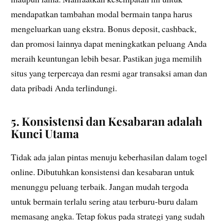
mendapatkan tambahan modal bermain tanpa harus
mengeluarkan uang ekstra. Bonus deposit, cashback,
dan promosi lainnya dapat meningkatkan peluang Anda
meraih keuntungan lebih besar. Pastikan juga memilih
situs yang terpercaya dan resmi agar transaksi aman dan
data pribadi Anda terlindungi.
5. Konsistensi dan Kesabaran adalah
Kunci Utama
Tidak ada jalan pintas menuju keberhasilan dalam togel
online. Dibutuhkan konsistensi dan kesabaran untuk
menunggu peluang terbaik. Jangan mudah tergoda
untuk bermain terlalu sering atau terburu-buru dalam
memasang angka. Tetap fokus pada strategi yang sudah