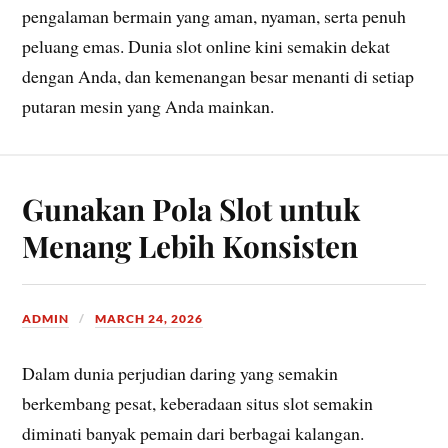
pengalaman bermain yang aman, nyaman, serta penuh
peluang emas. Dunia slot online kini semakin dekat
dengan Anda, dan kemenangan besar menanti di setiap
putaran mesin yang Anda mainkan.
Gunakan Pola Slot untuk
Menang Lebih Konsisten
ADMIN
MARCH 24, 2026
Dalam dunia perjudian daring yang semakin
berkembang pesat, keberadaan situs slot semakin
diminati banyak pemain dari berbagai kalangan.