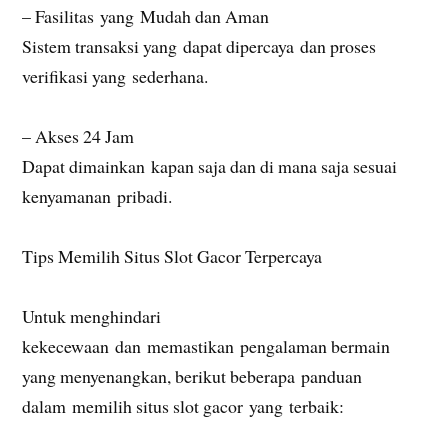
– Fasilitas yang Mudah dan Aman
Sistem transaksi yang dapat dipercaya dan proses
verifikasi yang sederhana.
– Akses 24 Jam
Dapat dimainkan kapan saja dan di mana saja sesuai
kenyamanan pribadi.
Tips Memilih Situs Slot Gacor Terpercaya
Untuk menghindari
kekecewaan dan memastikan pengalaman bermain
yang menyenangkan, berikut beberapa panduan
dalam memilih situs slot gacor yang terbaik: