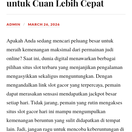
untuk Cuan Lebih Cepat
ADMIN
MARCH 26, 2026
Apakah Anda sedang mencari peluang besar untuk
meraih kemenangan maksimal dari permainan judi
online? Saat ini, dunia digital menawarkan berbagai
pilihan situs slot terbaru yang menjanjikan pengalaman
mengasyikkan sekaligus menguntungkan. Dengan
mengandalkan link slot gacor yang terpercaya, pemain
dapat merasakan sensasi mendapatkan jackpot besar
setiap hari. Tidak jarang, pemain yang rutin mengakses
situs slot gacor hari ini mampu mengumpulkan
kemenangan beruntun yang sulit didapatkan di tempat
lain. Jadi, jangan ragu untuk mencoba keberuntungan di