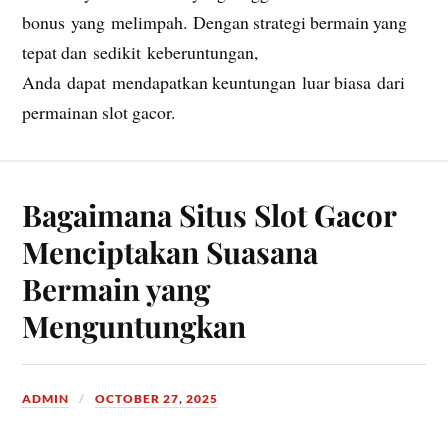
bonus yang melimpah. Dengan strategi bermain yang
tepat dan sedikit keberuntungan,
Anda dapat mendapatkan keuntungan luar biasa dari
permainan slot gacor.
Bagaimana Situs Slot Gacor
Menciptakan Suasana
Bermain yang
Menguntungkan
ADMIN
OCTOBER 27, 2025