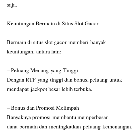
saja.
Keuntungan Bermain di Situs Slot Gacor
Bermain di situs slot gacor memberi banyak
keuntungan, antara lain:
– Peluang Menang yang Tinggi
Dengan RTP yang tinggi dan bonus, peluang untuk
mendapat jackpot besar lebih terbuka.
– Bonus dan Promosi Melimpah
Banyaknya promosi membantu memperbesar
dana bermain dan meningkatkan peluang kemenangan.