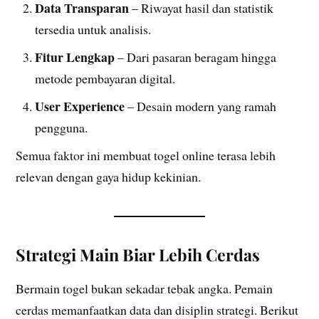
Data Transparan
– Riwayat hasil dan statistik
tersedia untuk analisis.
Fitur Lengkap
– Dari pasaran beragam hingga
metode pembayaran digital.
User Experience
– Desain modern yang ramah
pengguna.
Semua faktor ini membuat togel online terasa lebih
relevan dengan gaya hidup kekinian.
Strategi Main Biar Lebih Cerdas
Bermain togel bukan sekadar tebak angka. Pemain
cerdas memanfaatkan data dan disiplin strategi. Berikut