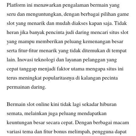
Platform ini menawarkan pengalaman bermain yang
seru dan menguntungkan, dengan berbagai pilihan game
slot yang menarik dan mudah diakses kapan saja. Tidak
heran jika banyak pencinta judi daring mencari situs slot
yang mampu memberikan peluang kemenangan besar
serta fitur-fitur menarik yang tidak ditemukan di tempat
lain. Inovasi teknologi dan layanan pelanggan yang
cepat tanggap menjadi faktor utama mengapa situs ini
terus meningkat popularitasnya di kalangan pecinta
permainan daring.
Bermain slot online kini tidak lagi sekadar hiburan
semata, melainkan juga peluang mendapatkan
keuntungan besar secara cepat. Dengan berbagai macam
variasi tema dan fitur bonus melimpah, pengguna dapat