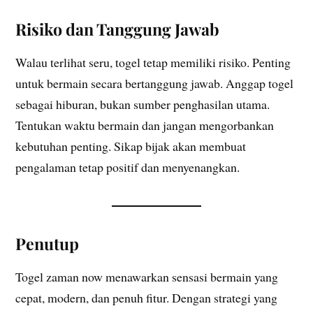
Risiko dan Tanggung Jawab
Walau terlihat seru, togel tetap memiliki risiko. Penting
untuk bermain secara bertanggung jawab. Anggap togel
sebagai hiburan, bukan sumber penghasilan utama.
Tentukan waktu bermain dan jangan mengorbankan
kebutuhan penting. Sikap bijak akan membuat
pengalaman tetap positif dan menyenangkan.
Penutup
Togel zaman now menawarkan sensasi bermain yang
cepat, modern, dan penuh fitur. Dengan strategi yang