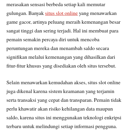
merasakan sensasi berbeda setiap kali memutar
gulungan. Banyak
situs slot online
yang menawarkan
game gacor, artinya peluang meraih kemenangan besar
sangat tinggi dan sering terjadi. Hal ini membuat para
pemain semakin percaya diri untuk mencoba
peruntungan mereka dan menambah saldo secara
signifikan melalui kemenangan yang dihasilkan dari
fitur-fitur khusus yang disediakan oleh situs tersebut.
Selain menawarkan kemudahan akses, situs slot online
juga dikenal karena sistem keamanan yang terjamin
serta transaksi yang cepat dan transparan. Pemain tidak
perlu khawatir akan risiko kehilangan data maupun
saldo, karena situs ini menggunakan teknologi enkripsi
terbaru untuk melindungi setiap informasi pengguna.