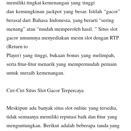
memiliki tingkat kemenangan yang tinggi
dan kemungkinan jackpot yang besar. Istilah “gacor”
berasal dari Bahasa Indonesia, yang berarti “sering
menang” atau “mudah memperoleh hasil. ” Situs slot
gacor umumnya menyediakan mesin slot dengan RTP
(Return to
Player) yang tinggi, bukaan bonus yang melimpah,
serta fitur-fitur menarik yang mempermudah pemain
untuk meraih kemenangan.
Ciri-Ciri Situs Slot Gacor Terpercaya
Meskipun ada banyak situs slot online yang tersedia,
tidak semuanya memiliki reputasi baik dan fitur yang
menguntungkan. Berikut adalah beberapa tanda yang