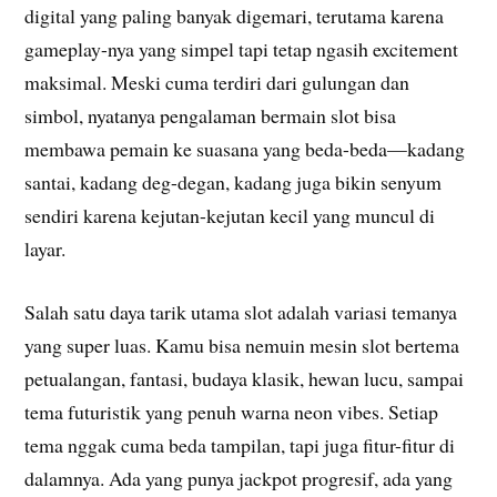
digital yang paling banyak digemari, terutama karena
gameplay-nya yang simpel tapi tetap ngasih excitement
maksimal. Meski cuma terdiri dari gulungan dan
simbol, nyatanya pengalaman bermain slot bisa
membawa pemain ke suasana yang beda-beda—kadang
santai, kadang deg-degan, kadang juga bikin senyum
sendiri karena kejutan-kejutan kecil yang muncul di
layar.
Salah satu daya tarik utama slot adalah variasi temanya
yang super luas. Kamu bisa nemuin mesin slot bertema
petualangan, fantasi, budaya klasik, hewan lucu, sampai
tema futuristik yang penuh warna neon vibes. Setiap
tema nggak cuma beda tampilan, tapi juga fitur-fitur di
dalamnya. Ada yang punya jackpot progresif, ada yang