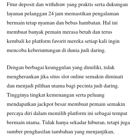
Fitur deposit dan withdraw yang praktis serta dukungan
layanan pelanggan 24 jam memastikan pengalaman
bermain tetap nyaman dan bebas hambatan. Hal ini
membuat banyak pemain merasa betah dan terus
kembali ke platform favorit mereka setiap kali ingin
mencoba keberuntungan di dunia judi daring.
Dengan berbagai keunggulan yang dimiliki, tidak
mengherankan jika situs slot online semakin diminati
dan menjadi pilihan utama bagi pecinta judi daring.
Tingginya tingkat kemenangan serta peluang
mendapatkan jackpot besar membuat pemain semakin
percaya diri dalam memilih platform ini sebagai tempat
bermain utama. Tidak hanya sekadar hiburan, tetapi juga
sumber penghasilan tambahan yang menjanjikan,