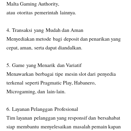
Malta Gaming Authority,
atau otoritas pemerintah lainnya.
4. Transaksi yang Mudah dan Aman
Menyediakan metode bagi deposit dan penarikan yang
cepat, aman, serta dapat diandalkan.
5. Game yang Menarik dan Variatif
Menawarkan berbagai tipe mesin slot dari penyedia
terkenal seperti Pragmatic Play, Habanero,
Microgaming, dan lain-lain.
6. Layanan Pelanggan Profesional
Tim layanan pelanggan yang responsif dan bersahabat
siap membantu menyelesaikan masalah pemain kapan