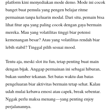
platform kini menyediakan mode demo. Mode ini cocok
banget buat pemula yang pengen belajar ritme
permainan tanpa keluarin modal. Dari situ, pemain bisa
lihat fitur apa yang paling cocok dengan gaya bermain
mereka. Mau yang volatilitas tinggi biar potensi
kemenangan besar? Atau yang volatilitas rendah biar
lebih stabil? Tinggal pilih sesuai mood.
Tentu aja, meski slot itu fun, tetap penting buat main
dengan bijak. Anggap permainan ini sebagai hiburan,
bukan sumber tekanan. Set batas waktu dan batas
pengeluaran biar aktivitas bermain tetap sehat. Kalau
udah mulai kebawa emosi atau capek, break sebentar.
Nggak perlu maksa menang—yang penting enjoy
perjalanannya.