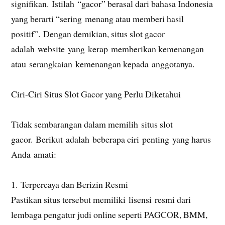
signifikan. Istilah “gacor” berasal dari bahasa Indonesia
yang berarti “sering menang atau memberi hasil
positif”. Dengan demikian, situs slot gacor
adalah website yang kerap memberikan kemenangan
atau serangkaian kemenangan kepada anggotanya.
Ciri-Ciri Situs Slot Gacor yang Perlu Diketahui
Tidak sembarangan dalam memilih situs slot
gacor. Berikut adalah beberapa ciri penting yang harus
Anda amati:
1. Terpercaya dan Berizin Resmi
Pastikan situs tersebut memiliki lisensi resmi dari
lembaga pengatur judi online seperti PAGCOR, BMM,