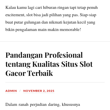
Kalau kamu lagi cari hiburan ringan tapi tetap penuh
excitement, slot bisa jadi pilihan yang pas. Siap-siap
buat putar gulungan dan nikmati kejutan kecil yang
bikin pengalaman main makin memorable!
Pandangan Profesional
tentang Kualitas Situs Slot
Gacor Terbaik
ADMIN
NOVEMBER 2, 2025
Dalam ranah perjudian daring, khususnya