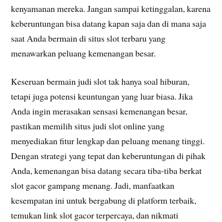
kenyamanan mereka. Jangan sampai ketinggalan, karena
keberuntungan bisa datang kapan saja dan di mana saja
saat Anda bermain di situs slot terbaru yang
menawarkan peluang kemenangan besar.
Keseruan bermain judi slot tak hanya soal hiburan,
tetapi juga potensi keuntungan yang luar biasa. Jika
Anda ingin merasakan sensasi kemenangan besar,
pastikan memilih situs judi slot online yang
menyediakan fitur lengkap dan peluang menang tinggi.
Dengan strategi yang tepat dan keberuntungan di pihak
Anda, kemenangan bisa datang secara tiba-tiba berkat
slot gacor gampang menang. Jadi, manfaatkan
kesempatan ini untuk bergabung di platform terbaik,
temukan link slot gacor terpercaya, dan nikmati