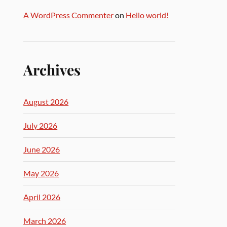
A WordPress Commenter
on
Hello world!
Archives
August 2026
July 2026
June 2026
May 2026
April 2026
March 2026