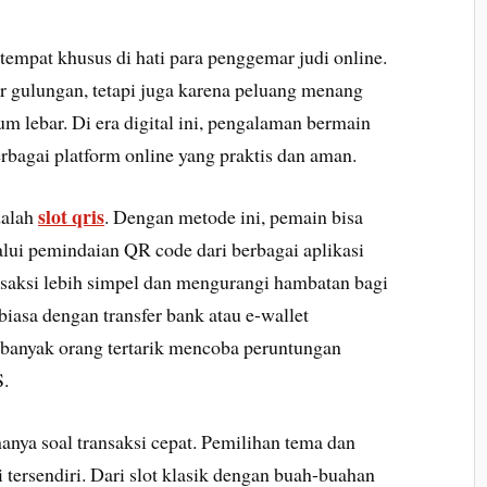
empat khusus di hati para penggemar judi online.
 gulungan, tetapi juga karena peluang menang
m lebar. Di era digital ini, pengalaman bermain
rbagai platform online yang praktis dan aman.
slot qris
dalah
. Dengan metode ini, pemain bisa
lui pemindaian QR code dari berbagai aplikasi
saksi lebih simpel dan mengurangi hambatan bagi
iasa dengan transfer bank atau e-wallet
n banyak orang tertarik mencoba peruntungan
S.
anya soal transaksi cepat. Pemilihan tema dan
 tersendiri. Dari slot klasik dengan buah-buahan