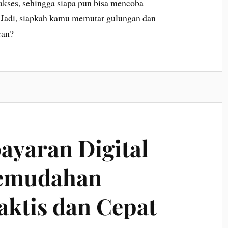
ses, sehingga siapa pun bisa mencoba
Jadi, siapkah kamu memutar gulungan dan
ran?
ayaran Digital
Kemudahan
aktis dan Cepat