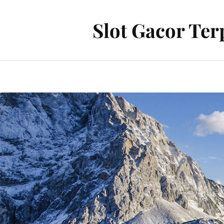
Slot Gacor Ter