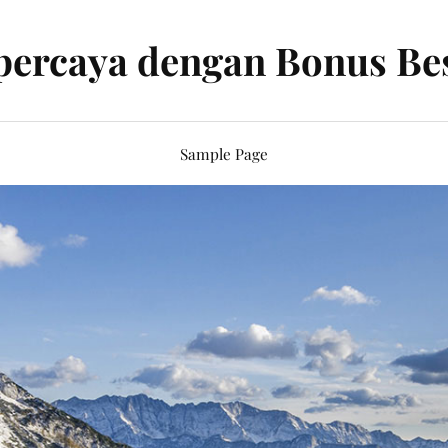
percaya dengan Bonus Be
Sample Page