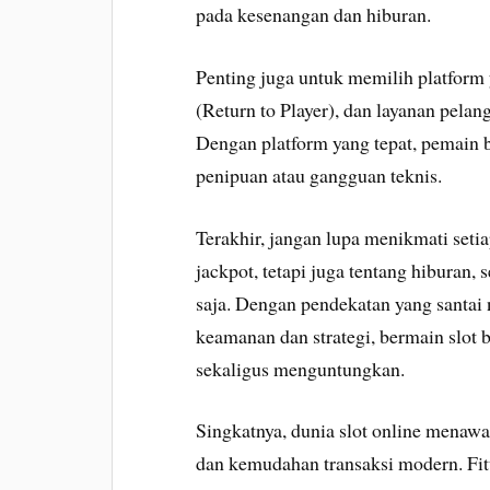
pada kesenangan dan hiburan.
Penting juga untuk memilih platform
(Return to Player), dan layanan pelan
Dengan platform yang tepat, pemain b
penipuan atau gangguan teknis.
Terakhir, jangan lupa menikmati seti
jackpot, tetapi juga tentang hiburan,
saja. Dengan pendekatan yang santai
keamanan dan strategi, bermain slot
sekaligus menguntungkan.
Singkatnya, dunia slot online menaw
dan kemudahan transaksi modern. Fi