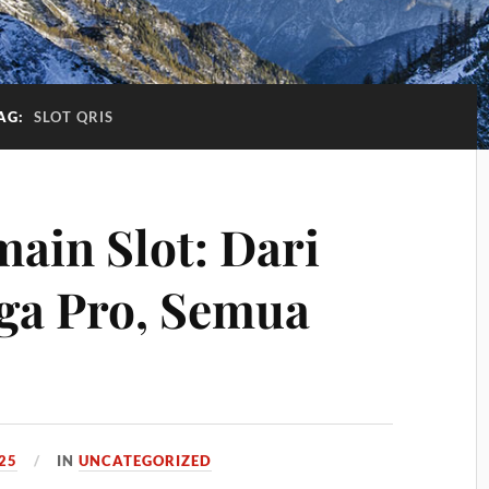
AG:
SLOT QRIS
ain Slot: Dari
ga Pro, Semua
25
IN
UNCATEGORIZED