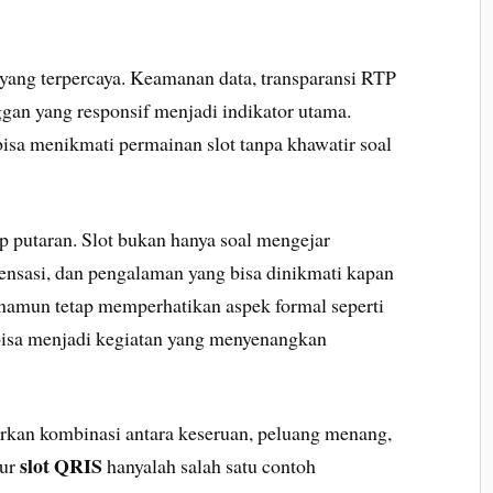
 yang terpercaya. Keamanan data, transparansi RTP
ggan yang responsif menjadi indikator utama.
isa menikmati permainan slot tanpa khawatir soal
ap putaran. Slot bukan hanya soal mengejar
 sensasi, dan pengalaman yang bisa dinikmati kapan
 namun tetap memperhatikan aspek formal seperti
 bisa menjadi kegiatan yang menyenangkan
arkan kombinasi antara keseruan, peluang menang,
slot QRIS
tur
hanyalah salah satu contoh