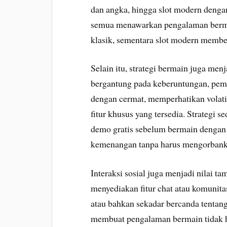
dan angka, hingga slot modern denga
semua menawarkan pengalaman bermain
klasik, sementara slot modern membe
Selain itu, strategi bermain juga men
bergantung pada keberuntungan, pema
dengan cermat, memperhatikan volati
fitur khusus yang tersedia. Strategi
demo gratis sebelum bermain dengan
kemenangan tanpa harus mengorbanka
Interaksi sosial juga menjadi nilai t
menyediakan fitur chat atau komunita
atau bahkan sekadar bercanda tentan
membuat pengalaman bermain tidak h