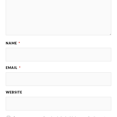
NAME
*
EMAIL
*
WEBSITE