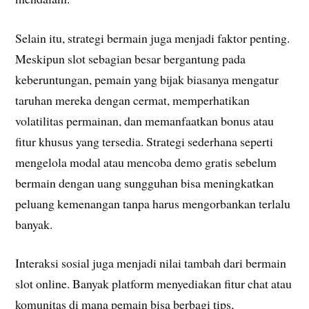
Selain itu, strategi bermain juga menjadi faktor penting.
Meskipun slot sebagian besar bergantung pada
keberuntungan, pemain yang bijak biasanya mengatur
taruhan mereka dengan cermat, memperhatikan
volatilitas permainan, dan memanfaatkan bonus atau
fitur khusus yang tersedia. Strategi sederhana seperti
mengelola modal atau mencoba demo gratis sebelum
bermain dengan uang sungguhan bisa meningkatkan
peluang kemenangan tanpa harus mengorbankan terlalu
banyak.
Interaksi sosial juga menjadi nilai tambah dari bermain
slot online. Banyak platform menyediakan fitur chat atau
komunitas di mana pemain bisa berbagi tips,