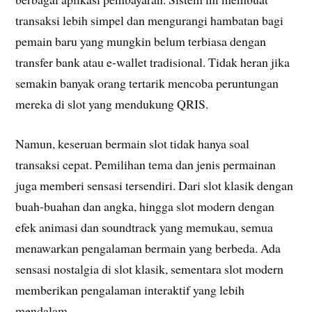
transaksi lebih simpel dan mengurangi hambatan bagi
pemain baru yang mungkin belum terbiasa dengan
transfer bank atau e-wallet tradisional. Tidak heran jika
semakin banyak orang tertarik mencoba peruntungan
mereka di slot yang mendukung QRIS.
Namun, keseruan bermain slot tidak hanya soal
transaksi cepat. Pemilihan tema dan jenis permainan
juga memberi sensasi tersendiri. Dari slot klasik dengan
buah-buahan dan angka, hingga slot modern dengan
efek animasi dan soundtrack yang memukau, semua
menawarkan pengalaman bermain yang berbeda. Ada
sensasi nostalgia di slot klasik, sementara slot modern
memberikan pengalaman interaktif yang lebih
mendalam.