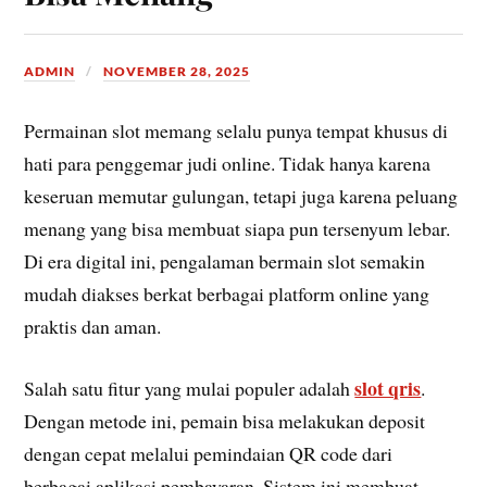
ADMIN
NOVEMBER 28, 2025
Permainan slot memang selalu punya tempat khusus di
hati para penggemar judi online. Tidak hanya karena
keseruan memutar gulungan, tetapi juga karena peluang
menang yang bisa membuat siapa pun tersenyum lebar.
Di era digital ini, pengalaman bermain slot semakin
mudah diakses berkat berbagai platform online yang
praktis dan aman.
slot qris
Salah satu fitur yang mulai populer adalah
.
Dengan metode ini, pemain bisa melakukan deposit
dengan cepat melalui pemindaian QR code dari
berbagai aplikasi pembayaran. Sistem ini membuat