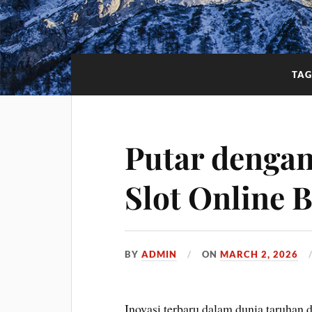
TAG
Putar dengan
Slot Online 
BY
ADMIN
ON
MARCH 2, 2026
Inovasi terbaru dalam dunia taruhan d