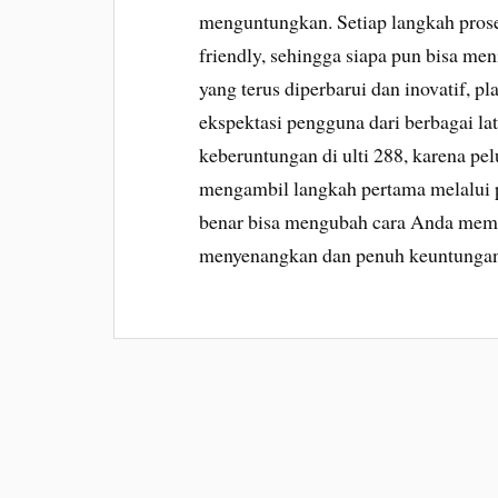
menguntungkan. Setiap langkah proses
friendly, sehingga siapa pun bisa me
yang terus diperbarui dan inovatif, 
ekspektasi pengguna dari berbagai la
keberuntungan di ulti 288, karena pe
mengambil langkah pertama melalui p
benar bisa mengubah cara Anda mema
menyenangkan dan penuh keuntungan