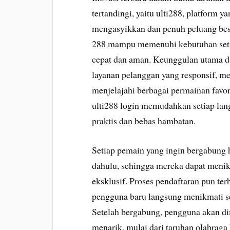
tertandingi, yaitu ulti288, platfor
mengasyikkan dan penuh peluang besa
288 mampu memenuhi kebutuhan setia
cepat dan aman. Keunggulan utama dari
layanan pelanggan yang responsif, m
menjelajahi berbagai permainan favor
ulti288 login memudahkan setiap la
praktis dan bebas hambatan.
Setiap pemain yang ingin bergabung h
dahulu, sehingga mereka dapat menik
eksklusif. Proses pendaftaran pun t
pengguna baru langsung menikmati se
Setelah bergabung, pengguna akan d
menarik, mulai dari taruhan olahraga 