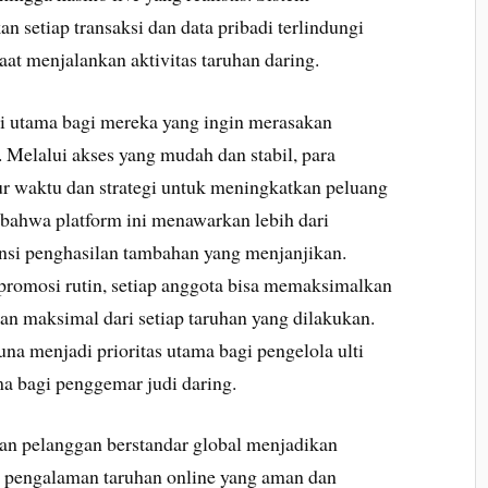
 setiap transaksi dan data pribadi terlindungi
at menjalankan aktivitas taruhan daring.
i utama bagi mereka yang ingin merasakan
Melalui akses yang mudah dan stabil, para
r waktu dan strategi untuk meningkatkan peluang
ahwa platform ini menawarkan lebih dari
ensi penghasilan tambahan yang menjanjikan.
romosi rutin, setiap anggota bisa memaksimalkan
n maksimal dari setiap taruhan yang dilakukan.
a menjadi prioritas utama bagi pengelola ulti
ma bagi penggemar judi daring.
anan pelanggan berstandar global menjadikan
uk pengalaman taruhan online yang aman dan