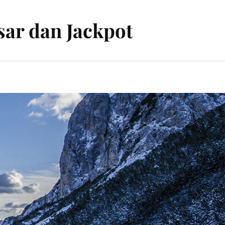
sar dan Jackpot