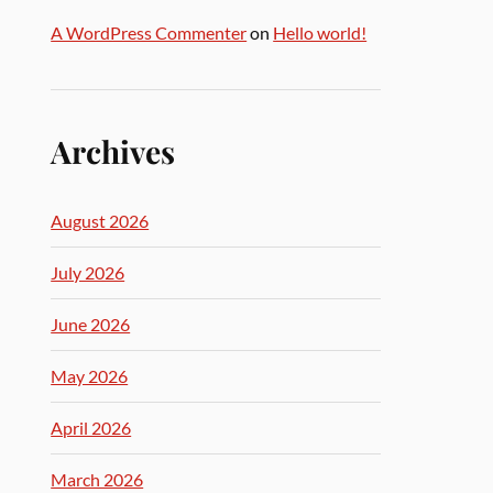
A WordPress Commenter
on
Hello world!
Archives
August 2026
July 2026
June 2026
May 2026
April 2026
March 2026