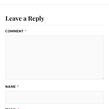
Leave a Reply
COMMENT
*
NAME
*