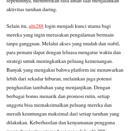
sepenuhnya, memberikan rasa aman saat menjalankan
aktivitas taruhan daring.
Selain itu,
ulti288
login menjadi kunci utama bagi
mereka yang ingin merasakan pengalaman bermain
tanpa gangguan. Melalui akses yang mudah dan stabil,
para pemain dapat dengan leluasa mengatur waktu dan
strategi untuk meningkatkan peluang kemenangan.
Banyak yang mengakui bahwa platform ini menawarkan
lebih dari sekadar hiburan, melainkan juga potensi
penghasilan tambahan yang menjanjikan. Dengan
berbagai bonus menarik dan promosi rutin, setiap
anggota bisa memaksimalkan peluang mereka dan
meraih keuntungan maksimal dari setiap taruhan yang
dilakukan. Keberhasilan dan kenyamanan pengguna
menjadi prioritas utama bagi pengelola ulti 288,