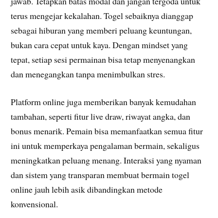
jawab. Tetapkan batas modal dan jangan tergoda untuk
terus mengejar kekalahan. Togel sebaiknya dianggap
sebagai hiburan yang memberi peluang keuntungan,
bukan cara cepat untuk kaya. Dengan mindset yang
tepat, setiap sesi permainan bisa tetap menyenangkan
dan menegangkan tanpa menimbulkan stres.
Platform online juga memberikan banyak kemudahan
tambahan, seperti fitur live draw, riwayat angka, dan
bonus menarik. Pemain bisa memanfaatkan semua fitur
ini untuk memperkaya pengalaman bermain, sekaligus
meningkatkan peluang menang. Interaksi yang nyaman
dan sistem yang transparan membuat bermain togel
online jauh lebih asik dibandingkan metode
konvensional.