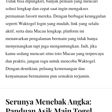
Tidak bisa dipungkiri, banyak pemain yang mencari
solusi lengkap dan cepat saat ingin mengakses
permainan favorit mereka. Dengan berbagai keunggulan
seperti Waktogel login yang mudah, link yang selalu
aktif, serta data Macau lengkap, platform ini
menawarkan pengalaman bermain yang tidak hanya
menyenangkan tapi juga menguntungkan. Jadi, jika
kamu sedang mencari situs toto Macau yang terpercaya
dan praktis, jangan ragu untuk mencoba Waktogel.
Dengan demikian, peluang kemenangan dan
kenyamanan bermainmu pun semakin terjamin.
Serunya Menebak Angka:
Panduan Asik Main Togel