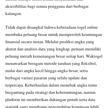
aksesibilitas bagi semua pengguna dari berbagai
kalangan.
Tidak dapat disangkal bahwa keberadaan togel online
membuka peluang besar untuk memperoleh keuntungan
finansial secara instan. Melalui prediksi angka yang
akurat dan analisis data yang lengkap, pemain memiliki
peluang meraih kemenangan besar setiap hari. Waktogel
menawarkan beragam metode taruhan yang fleksibel,
mulai dari angka kecil hingga angka besar, serta
berbagai variasi pasaran yang selalu update dan
terpercaya. Keberhasilan dalam menebak angka tentu
bergantung pada strategi dan keberuntungan, namun
platform ini memberikan dukungan penuh serta data
statistik yang membantu pengambilan keputusan lebih