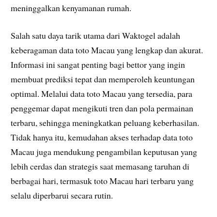
meninggalkan kenyamanan rumah.
Salah satu daya tarik utama dari Waktogel adalah
keberagaman data toto Macau yang lengkap dan akurat.
Informasi ini sangat penting bagi bettor yang ingin
membuat prediksi tepat dan memperoleh keuntungan
optimal. Melalui data toto Macau yang tersedia, para
penggemar dapat mengikuti tren dan pola permainan
terbaru, sehingga meningkatkan peluang keberhasilan.
Tidak hanya itu, kemudahan akses terhadap data toto
Macau juga mendukung pengambilan keputusan yang
lebih cerdas dan strategis saat memasang taruhan di
berbagai hari, termasuk toto Macau hari terbaru yang
selalu diperbarui secara rutin.