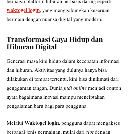
berbagai platform hiburan berbasis daring seperti
waktogel login
, yang menggabungkan keseruan
bermain dengan nuansa digital yang modern.
Transformasi Gaya Hidup dan
Hiburan Digital
Generasi masa kini hidup dalam kecepatan informasi
dan hiburan. Aktivitas yang dulunya hanya bisa
dilakukan di tempat tertentu, kini bisa dinikmati dari
genggaman tangan. Dunia
judi online
menjadi contoh
nyata bagaimana inovasi mampu menciptakan
pengalaman baru bagi para pengguna.
Waktogel login
Melalui
, pengguna dapat mengakses
berbagai jenis permainan, mulai dari
slot
dengan