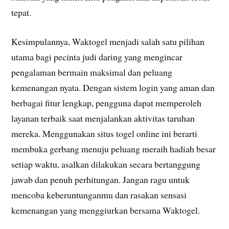
tepat.
Kesimpulannya, Waktogel menjadi salah satu pilihan
utama bagi pecinta judi daring yang mengincar
pengalaman bermain maksimal dan peluang
kemenangan nyata. Dengan sistem login yang aman dan
berbagai fitur lengkap, pengguna dapat memperoleh
layanan terbaik saat menjalankan aktivitas taruhan
mereka. Menggunakan situs togel online ini berarti
membuka gerbang menuju peluang meraih hadiah besar
setiap waktu, asalkan dilakukan secara bertanggung
jawab dan penuh perhitungan. Jangan ragu untuk
mencoba keberuntunganmu dan rasakan sensasi
kemenangan yang menggiurkan bersama Waktogel.