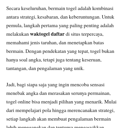
Secara keseluruhan, bermain togel adalah kombinasi
antara strategi, kesabaran, dan keberuntungan. Untuk
pemula, langkah pertama yang paling penting adalah
waktogel daftar
melakukan
di situs terpercaya,
memahami jenis taruhan, dan menetapkan batas
bermain. Dengan pendekatan yang tepat, togel bukan
hanya soal angka, tetapi juga tentang keseruan,
tantangan, dan pengalaman yang unik.
Jadi, bagi siapa saja yang ingin mencoba sensasi
menebak angka dan merasakan serunya permainan,
togel online bisa menjadi pilihan yang menarik. Mulai
dari mempelajari pola hingga merencanakan strategi,
setiap langkah akan membuat pengalaman bermain
lebih menegangkan dan tentunya mengasyikkan.