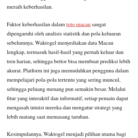
meraih keberhasilan.
Faktor keberhasilan dalam
toto macau
sangat
dipengaruhi oleh analisis statistik dan pola keluaran
sebelumnya. Waktogel menyediakan data Macau
lengkap, termasuk hasil-hasil yang pernah keluar dan
tren harian, sehingga bettor bisa membuat prediksi lebih
akurat. Platform ini juga memudahkan pengguna dalam
mempelajari pola-pola tertentu yang sering muncul,
sehingga peluang menang pun semakin besar. Melalui
fitur yang interaktif dan informatif, setiap pemain dapat
mengasah intuisi mereka dan mengatur strategi yang
lebih matang saat memasang taruhan.
Kesimpulannya, Waktogel menjadi pilihan utama bagi