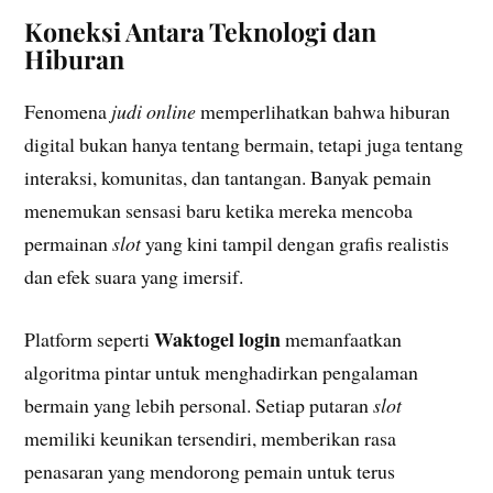
Koneksi Antara Teknologi dan
Hiburan
Fenomena
judi online
memperlihatkan bahwa hiburan
digital bukan hanya tentang bermain, tetapi juga tentang
interaksi, komunitas, dan tantangan. Banyak pemain
menemukan sensasi baru ketika mereka mencoba
permainan
slot
yang kini tampil dengan grafis realistis
dan efek suara yang imersif.
Waktogel login
Platform seperti
memanfaatkan
algoritma pintar untuk menghadirkan pengalaman
bermain yang lebih personal. Setiap putaran
slot
memiliki keunikan tersendiri, memberikan rasa
penasaran yang mendorong pemain untuk terus