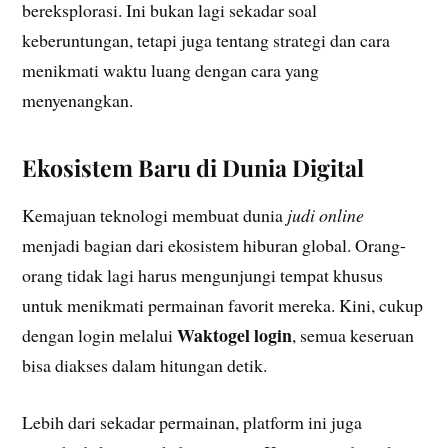
bereksplorasi. Ini bukan lagi sekadar soal
keberuntungan, tetapi juga tentang strategi dan cara
menikmati waktu luang dengan cara yang
menyenangkan.
Ekosistem Baru di Dunia Digital
Kemajuan teknologi membuat dunia
judi online
menjadi bagian dari ekosistem hiburan global. Orang-
orang tidak lagi harus mengunjungi tempat khusus
untuk menikmati permainan favorit mereka. Kini, cukup
Waktogel login
dengan login melalui
, semua keseruan
bisa diakses dalam hitungan detik.
Lebih dari sekadar permainan, platform ini juga