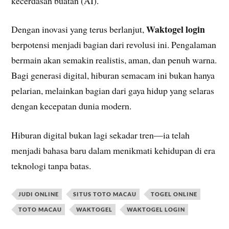
kecerdasan buatan (AI).
Waktogel login
Dengan inovasi yang terus berlanjut,
berpotensi menjadi bagian dari revolusi ini. Pengalaman
bermain akan semakin realistis, aman, dan penuh warna.
Bagi generasi digital, hiburan semacam ini bukan hanya
pelarian, melainkan bagian dari gaya hidup yang selaras
dengan kecepatan dunia modern.
Hiburan digital bukan lagi sekadar tren—ia telah
menjadi bahasa baru dalam menikmati kehidupan di era
teknologi tanpa batas.
JUDI ONLINE
SITUS TOTO MACAU
TOGEL ONLINE
TOTO MACAU
WAKTOGEL
WAKTOGEL LOGIN