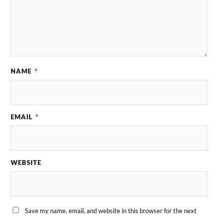
NAME
*
EMAIL
*
WEBSITE
Save my name, email, and website in this browser for the next