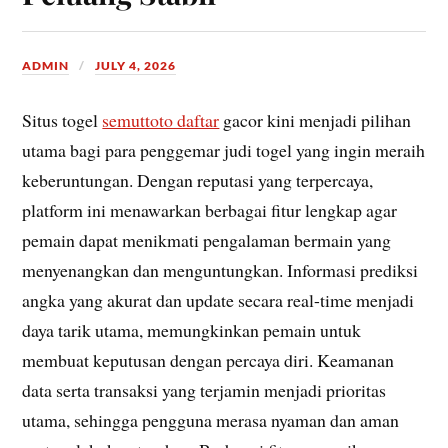
ADMIN
JULY 4, 2026
Situs togel
semuttoto daftar
gacor kini menjadi pilihan
utama bagi para penggemar judi togel yang ingin meraih
keberuntungan. Dengan reputasi yang terpercaya,
platform ini menawarkan berbagai fitur lengkap agar
pemain dapat menikmati pengalaman bermain yang
menyenangkan dan menguntungkan. Informasi prediksi
angka yang akurat dan update secara real-time menjadi
daya tarik utama, memungkinkan pemain untuk
membuat keputusan dengan percaya diri. Keamanan
data serta transaksi yang terjamin menjadi prioritas
utama, sehingga pengguna merasa nyaman dan aman