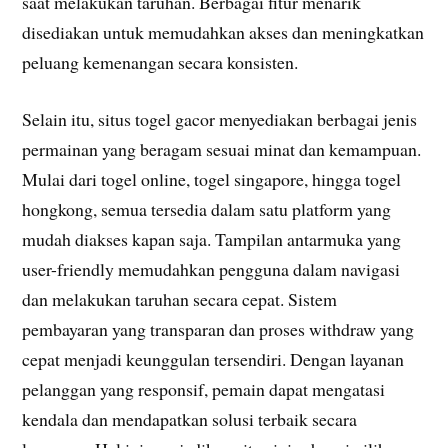
saat melakukan taruhan. Berbagai fitur menarik
disediakan untuk memudahkan akses dan meningkatkan
peluang kemenangan secara konsisten.
Selain itu, situs togel gacor menyediakan berbagai jenis
permainan yang beragam sesuai minat dan kemampuan.
Mulai dari togel online, togel singapore, hingga togel
hongkong, semua tersedia dalam satu platform yang
mudah diakses kapan saja. Tampilan antarmuka yang
user-friendly memudahkan pengguna dalam navigasi
dan melakukan taruhan secara cepat. Sistem
pembayaran yang transparan dan proses withdraw yang
cepat menjadi keunggulan tersendiri. Dengan layanan
pelanggan yang responsif, pemain dapat mengatasi
kendala dan mendapatkan solusi terbaik secara