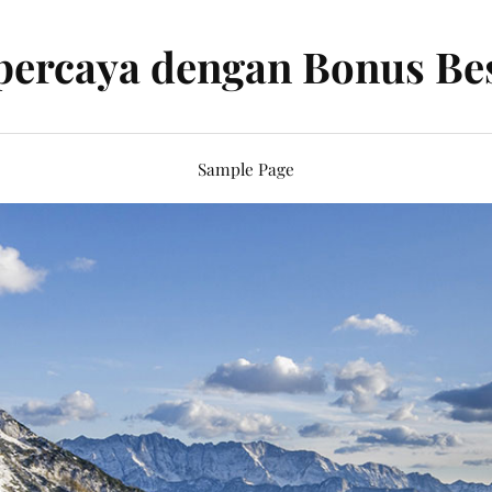
percaya dengan Bonus Be
Sample Page