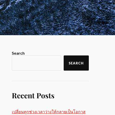
Search
SEARCH
Recent Posts
เปลี่ยนทุกช่วงเวลาว่างให้กลายเป็นโอกาส