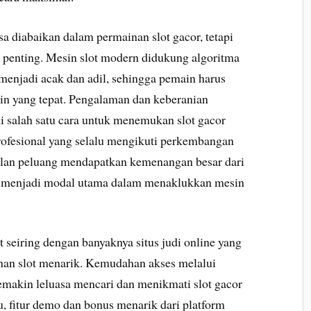
 diabaikan dalam permainan slot gacor, tetapi
 penting. Mesin slot modern didukung algoritma
menjadi acak dan adil, sehingga pemain harus
in yang tepat. Pengalaman dan keberanian
 salah satu cara untuk menemukan slot gacor
ofesional yang selalu mengikuti perkembangan
ggalan peluang mendapatkan kemenangan besar dari
an menjadi modal utama dalam menaklukkan mesin
t seiring dengan banyaknya situs judi online yang
nan slot menarik. Kemudahan akses melalui
makin leluasa mencari dan menikmati slot gacor
tu, fitur demo dan bonus menarik dari platform