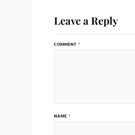
Leave a Reply
COMMENT
*
NAME
*