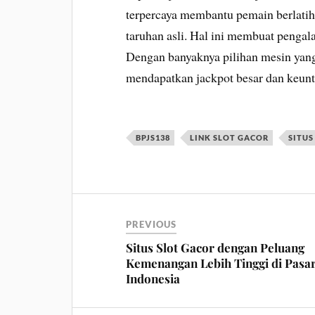
terpercaya membantu pemain berlat
taruhan asli. Hal ini membuat penga
Dengan banyaknya pilihan mesin yang
mendapatkan jackpot besar dan keunt
BPJS138
LINK SLOT GACOR
SITUS
PREVIOUS
Situs Slot Gacor dengan Peluang
Kemenangan Lebih Tinggi di Pasa
Indonesia