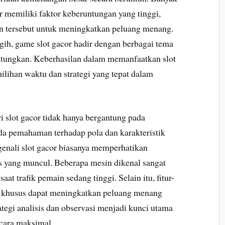
 memiliki faktor keberuntungan yang tinggi,
n tersebut untuk meningkatkan peluang menang.
ih, game slot gacor hadir dengan berbagai tema
ntungkan. Keberhasilan dalam memanfaatkan slot
ilihan waktu dan strategi yang tepat dalam
 slot gacor tidak hanya bergantung pada
ada pemahaman terhadap pola dan karakteristik
enali slot gacor biasanya memperhatikan
nus yang muncul. Beberapa mesin dikenal sangat
aat trafik pemain sedang tinggi. Selain itu, fitur-
bol khusus dapat meningkatkan peluang menang
rategi analisis dan observasi menjadi kunci utama
cara maksimal.