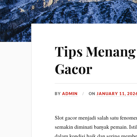
Tips Menang 
Gacor
BY
ADMIN
ON
JANUARY 11, 202
Slot gacor menjadi salah satu fenome
semakin diminati banyak pemain. Isti
dalam kondisi baik dan sering membe