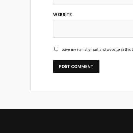
WEBSITE
Save my name, email, and website in this 