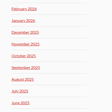
February 2026
January 2026
December 2025
November 2025
October 2025
September 2025
August 2025
July 2025
June 2025