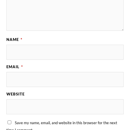
NAME
*
EMAIL
*
WEBSITE
Save my name, email, and website in this browser for the next
time I comment.