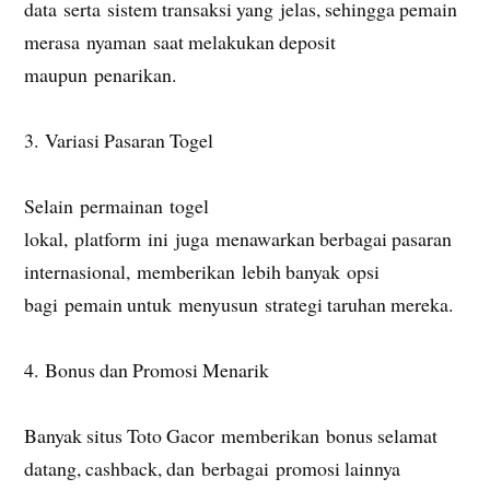
data serta sistem transaksi yang jelas, sehingga pemain
merasa nyaman saat melakukan deposit
maupun penarikan.
3. Variasi Pasaran Togel
Selain permainan togel
lokal, platform ini juga menawarkan berbagai pasaran
internasional, memberikan lebih banyak opsi
bagi pemain untuk menyusun strategi taruhan mereka.
4. Bonus dan Promosi Menarik
Banyak situs Toto Gacor memberikan bonus selamat
datang, cashback, dan berbagai promosi lainnya