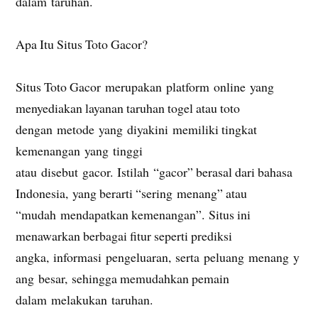
dalam taruhan.
Apa Itu Situs Toto Gacor?
Situs Toto Gacor merupakan platform online yang
menyediakan layanan taruhan togel atau toto
dengan metode yang diyakini memiliki tingkat
kemenangan yang tinggi
atau disebut gacor. Istilah “gacor” berasal dari bahasa
Indonesia, yang berarti “sering menang” atau
“mudah mendapatkan kemenangan”. Situs ini
menawarkan berbagai fitur seperti prediksi
angka, informasi pengeluaran, serta peluang menang y
ang besar, sehingga memudahkan pemain
dalam melakukan taruhan.