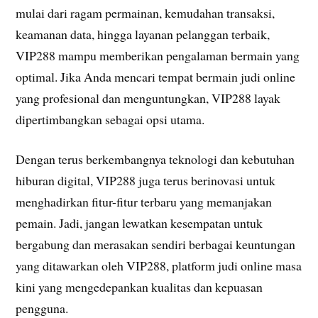
mulai dari ragam permainan, kemudahan transaksi,
keamanan data, hingga layanan pelanggan terbaik,
VIP288 mampu memberikan pengalaman bermain yang
optimal. Jika Anda mencari tempat bermain judi online
yang profesional dan menguntungkan, VIP288 layak
dipertimbangkan sebagai opsi utama.
Dengan terus berkembangnya teknologi dan kebutuhan
hiburan digital, VIP288 juga terus berinovasi untuk
menghadirkan fitur-fitur terbaru yang memanjakan
pemain. Jadi, jangan lewatkan kesempatan untuk
bergabung dan merasakan sendiri berbagai keuntungan
yang ditawarkan oleh VIP288, platform judi online masa
kini yang mengedepankan kualitas dan kepuasan
pengguna.