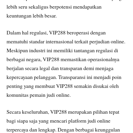
lebih seru sekaligus berpotensi mendapatkan
keuntungan lebih besar.
Dalam hal regulasi, VIP288 beroperasi dengan
mematuhi standar internasional terkait perjudian online.
Meskipun industri ini memiliki tantangan regulasi di
berbagai negara, VIP288 memastikan operasionalnya
berjalan secara legal dan transparan demi menjaga
kepercayaan pelanggan. Transparansi ini menjadi poin
penting yang membuat VIP288 semakin disukai oleh
komunitas pemain judi online.
Secara keseluruhan, VIP288 merupakan pilihan tepat
bagi siapa saja yang mencari platform judi online
terpercaya dan lengkap. Dengan berbagai keunggulan