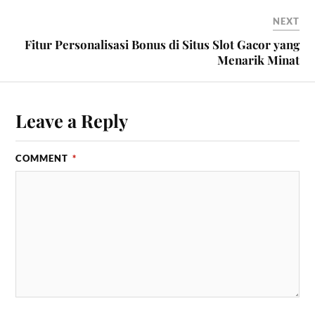
NEXT
Fitur Personalisasi Bonus di Situs Slot Gacor yang
Menarik Minat
Leave a Reply
COMMENT
*