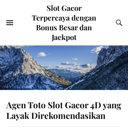
Slot Gacor
Terpercaya dengan
Bonus Besar dan
Jackpot
Agen Toto Slot Gacor 4D yang
Layak Direkomendasikan