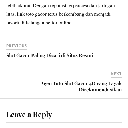
lebih akurat. Dengan reputasi terpercaya dan jaringan
luas, link toto gacor terus berkembang dan menjadi
favorit di kalangan bettor online.
PREVIOUS
Slot Gacor Paling Dicari di Situs Resmi
NEXT
Agen Toto Slot Gacor 4D yang Layak
Direkomendasikan
Leave a Reply